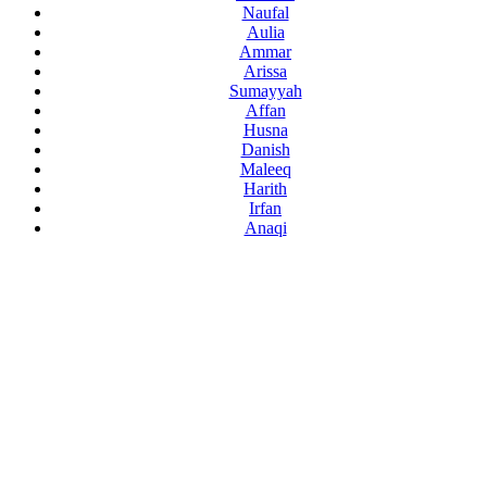
Naufal
Aulia
Ammar
Arissa
Sumayyah
Affan
Husna
Danish
Maleeq
Harith
Irfan
Anaqi