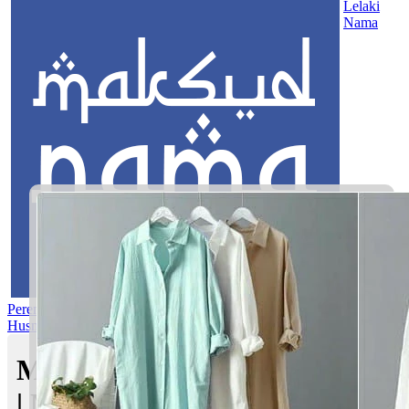
Lelaki
Nama
Perempuan
Nama Pilihan
Nama Gabungan
Nama Rasul
Asma’ul
Husna
Mom's Club
Maksud nama Afham Harraz
| Maksud Nama dalam Islam