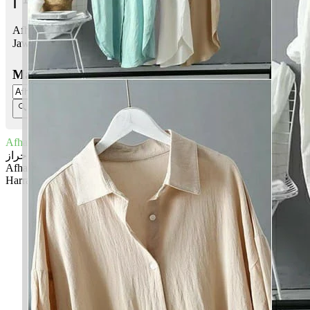
Afham Harraz bermaksud Yang pandai, faham; Yang amat warak
Jawi:
أفهم حراز
Masukkan Nama:
Afham Harraz
أفهم حراز
Afham: Yang pandai, faham
Harraz: Yang amat warak
✚ Baju Baby Custom Nama 'Afham Harraz'