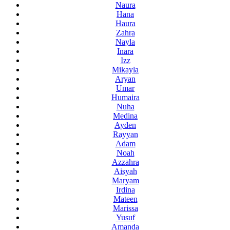
Naura
Hana
Haura
Zahra
Nayla
Inara
Izz
Mikayla
Aryan
Umar
Humaira
Nuha
Medina
Ayden
Rayyan
Adam
Noah
Azzahra
Aisyah
Maryam
Irdina
Mateen
Marissa
Yusuf
Amanda