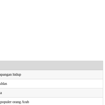
apangan hidup
khlas
ta
 populer orang Arab