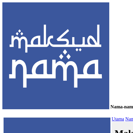
Nama-nam
≡
Utama
Nam