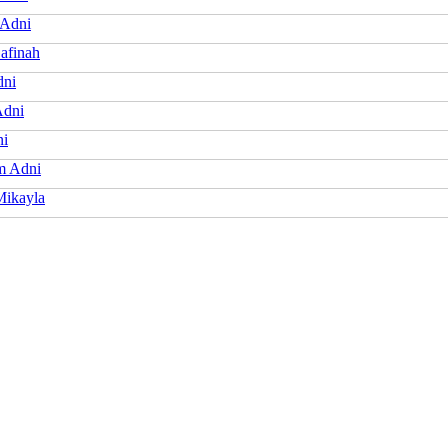
Adni
afinah
dni
Adni
ni
m Adni
ikayla