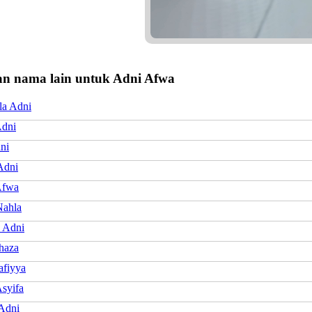
n nama lain untuk Adni Afwa
la Adni
dni
ni
Adni
Afwa
ahla
 Adni
haza
afiyya
syifa
Adni