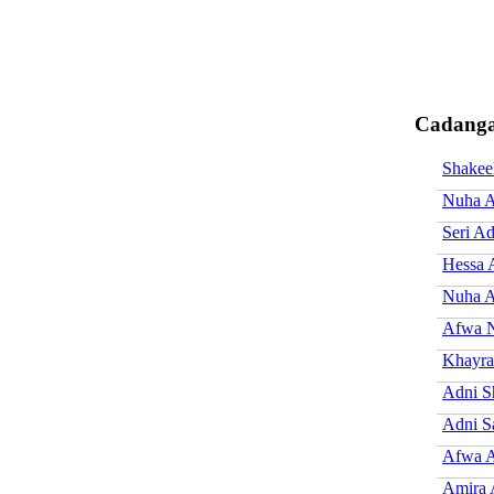
Cadanga
Shakee
Nuha A
Seri Ad
Hessa 
Nuha 
Afwa N
Khayra
Adni S
Adni S
Afwa A
Amira 