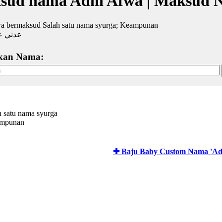
sud nama Adni Afwa | Maksud 
a bermaksud Salah satu nama syurga; Keampunan
عدني ع
kan Nama:
h satu nama syurga
ampunan
✚ Baju Baby Custom Nama 'Ad