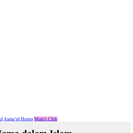
ul
Asma’ul Husna
Mom's Club