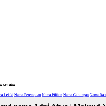
a Muslim
a Lelaki
Nama Perempuan
Nama Pilihan
Nama Gabungan
Nama Ras