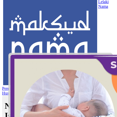
Lelaki
Nama
Perempuan
Nama Pilihan
Nama Gabungan
Nama Rasul
Asma’ul
Husna
Mom's Club
Nama Anak Perempuan
Islam bermula dengan Huruf