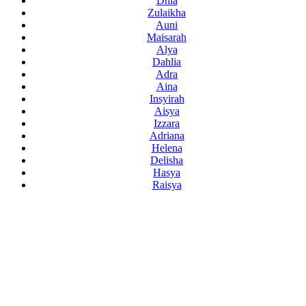
Dhia
Zulaikha
Auni
Maisarah
Alya
Dahlia
Adra
Aina
Insyirah
Aisya
Izzara
Adriana
Helena
Delisha
Hasya
Raisya