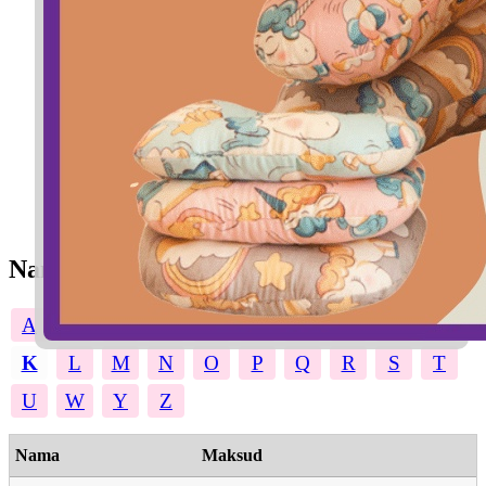
Nama Perempuan
A
B
C
D
E
F
G
H
I
J
K
L
M
N
O
P
Q
R
S
T
U
W
Y
Z
Nama
Maksud