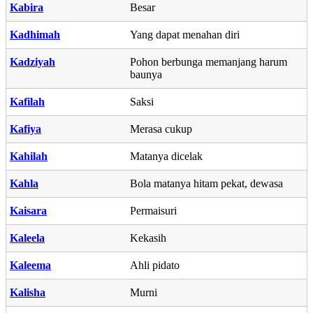
Kabira
Besar
Kadhimah
Yang dapat menahan diri
Kadziyah
Pohon berbunga memanjang harum
baunya
Kafilah
Saksi
Kafiya
Merasa cukup
Kahilah
Matanya dicelak
Kahla
Bola matanya hitam pekat, dewasa
Kaisara
Permaisuri
Kaleela
Kekasih
Kaleema
Ahli pidato
Kalisha
Murni