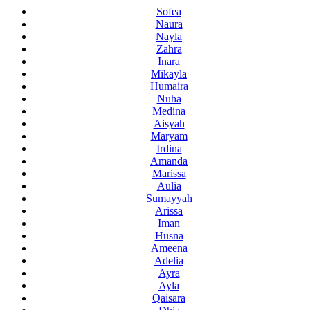
Sofea
Naura
Nayla
Zahra
Inara
Mikayla
Humaira
Nuha
Medina
Aisyah
Maryam
Irdina
Amanda
Marissa
Aulia
Sumayyah
Arissa
Iman
Husna
Ameena
Adelia
Ayra
Ayla
Qaisara