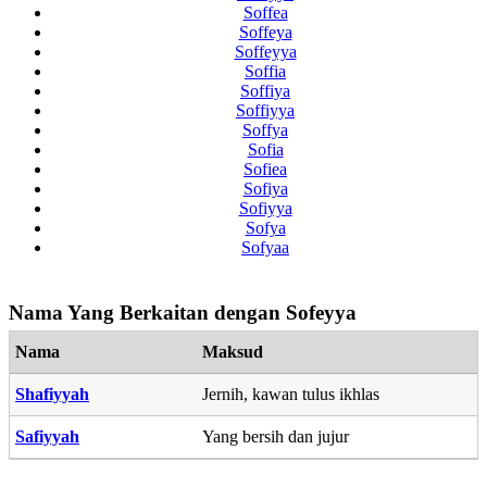
Soffea
Soffeya
Soffeyya
Soffia
Soffiya
Soffiyya
Soffya
Sofia
Sofiea
Sofiya
Sofiyya
Sofya
Sofyaa
Nama Yang Berkaitan dengan Sofeyya
Nama
Maksud
Shafiyyah
Jernih, kawan tulus ikhlas
Safiyyah
Yang bersih dan jujur