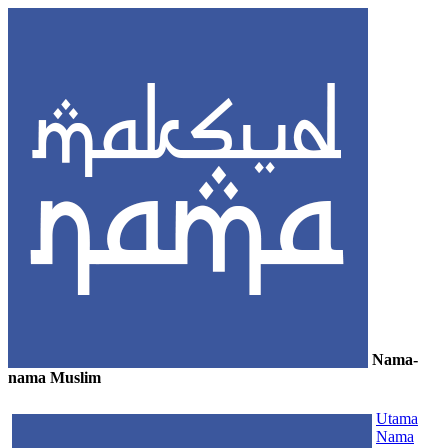
Nama-
nama Muslim
≡
Utama
Nama