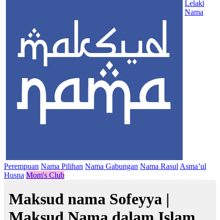
Lelaki
Nama
Perempuan
Nama Pilihan
Nama Gabungan
Nama Rasul
Asma’ul
Husna
Mom's Club
Maksud nama Sofeyya |
Maksud Nama dalam Islam