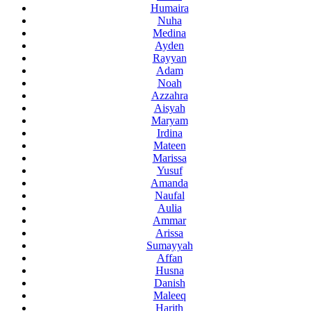
Humaira
Nuha
Medina
Ayden
Rayyan
Adam
Noah
Azzahra
Aisyah
Maryam
Irdina
Mateen
Marissa
Yusuf
Amanda
Naufal
Aulia
Ammar
Arissa
Sumayyah
Affan
Husna
Danish
Maleeq
Harith