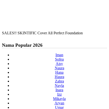
SALES!! SKINTIFIC Cover All Perfect Foundation
Nama Popular 2026
Iman
Sofea
Aisy
Naura
Hana
Haura
Zahra
Nayla
Inara
Izz
Mikayla
Aryan
Umar