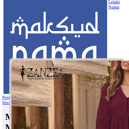
Lelaki
Nama
Perempuan
Nama Pilihan
Nama Gabungan
Nama Rasul
Asma’ul
Husna
Mom's Club
Maksud nama Saleem Aathif |
Maksud Nama dalam Islam