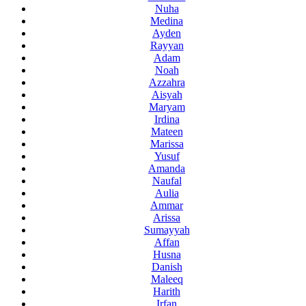
Nuha
Medina
Ayden
Rayyan
Adam
Noah
Azzahra
Aisyah
Maryam
Irdina
Mateen
Marissa
Yusuf
Amanda
Naufal
Aulia
Ammar
Arissa
Sumayyah
Affan
Husna
Danish
Maleeq
Harith
Irfan