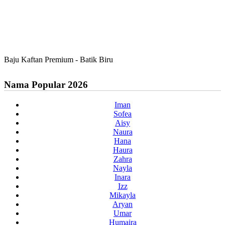
Baju Kaftan Premium - Batik Biru
Nama Popular 2026
Iman
Sofea
Aisy
Naura
Hana
Haura
Zahra
Nayla
Inara
Izz
Mikayla
Aryan
Umar
Humaira