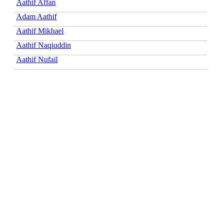
Aathif Affan
Adam Aathif
Aathif Mikhael
Aathif Naqiuddin
Aathif Nufail