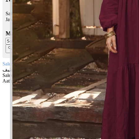
Saleem Aathif bermaksud Selamat, terkawal; Belas kasih
Jawi:
سليم عطيف
Masukkan Nama:
Saleem Aathif
سليم عطيف
Saleem: Selamat, terkawal
Aathif: Belas kasih
✚ Baju Baby Custom Nama 'Saleem Aathif'