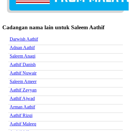
Cadangan nama lain untuk Saleem Aathif
Darwish Aathif
Adnan Aathif
Saleem Anaqi
Aathif Danish
Aathif Nuwair
Saleem Ameer
Aathif Zayyan
Aathif Ajwad
Arman Aathif
Aathif Rizqi
Aathif Maleeq