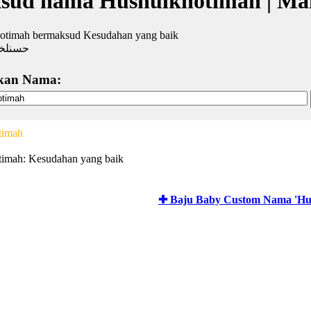
sud nama Husnulkhotimah | Ma
otimah bermaksud Kesudahan yang baik
حسنلخت
kan Nama:
timah
imah: Kesudahan yang baik
✚ Baju Baby Custom Nama 'Hu