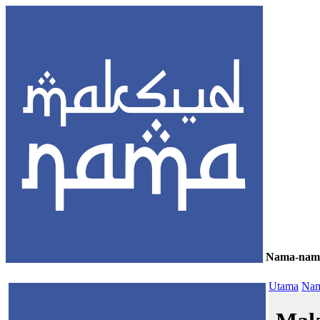
Nama-nam
≡
Utama
Nam