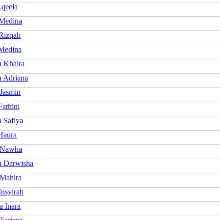
qeela
Medina
Rizqah
Medina
 Khaira
 Adriana
 Jasmin
athini
 Safiya
Haura
 Nawha
 Darwisha
Mahira
Insyirah
a Inara