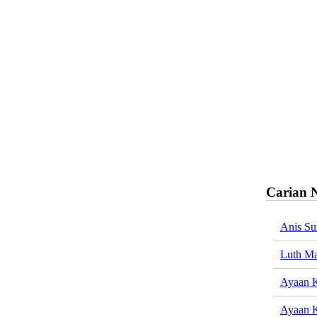
Carian 
Anis Su
Luth Ma
Ayaan K
Ayaan K