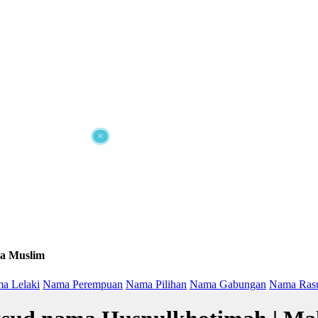
×
a Muslim
a Lelaki
Nama Perempuan
Nama Pilihan
Nama Gabungan
Nama Ras