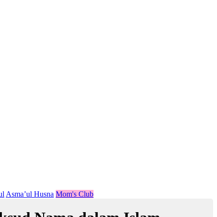
ul
Asma’ul Husna
Mom's Club