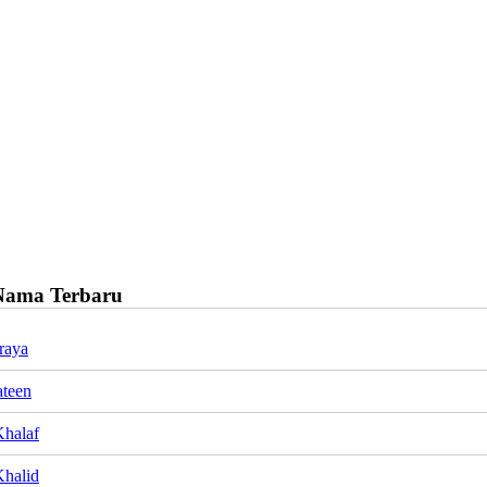
Nama Terbaru
raya
teen
halaf
halid