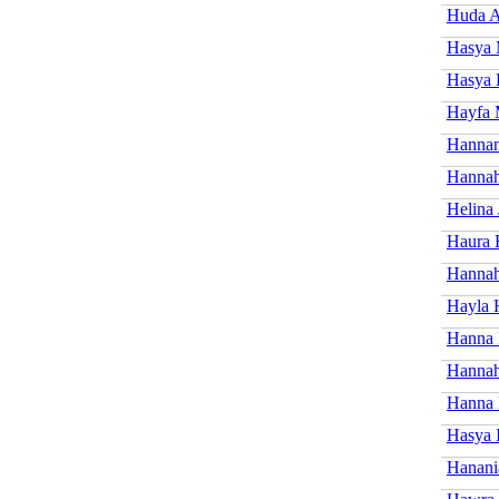
Huda A
Hasya 
Hasya 
Hayfa 
Hannan
Hannah
Helina
Haura F
Hannah
Hayla 
Hanna
Hannah
Hanna 
Hasya 
Hanani