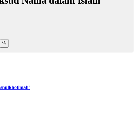
ksud Nama dalam Islam
snulkhotimah'