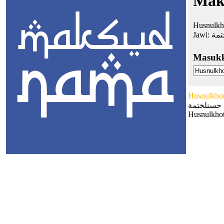
Mak
Husnulkh
Jawi:
مة
Masuk
Husnulkho
حسنلختمة
Husnulkhot