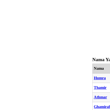
Nama Ya
Nama
Humra
Thamir
Athmar
Ghamira