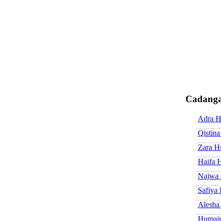
Cadanga
Adra H
Qistin
Zara H
Haifa 
Najwa 
Safiya
Alesha
Humair