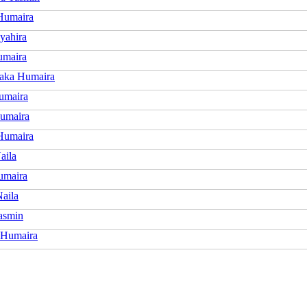
Humaira
yahira
umaira
aka Humaira
umaira
Humaira
Humaira
aila
umaira
Naila
Jasmin
 Humaira