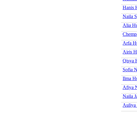
Hanis 
Naila S
Alia H
Chemp
Arfa H
Airis 
Qisya 
Sofia N
Ilma H
Afiya 
Naila 
Auliya