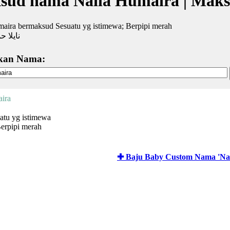
sud nama Naila Humaira | Mak
aira bermaksud Sesuatu yg istimewa; Berpipi merah
نايلا ح
kan Nama:
ira
uatu yg istimewa
erpipi merah
✚ Baju Baby Custom Nama 'Nai