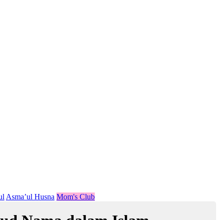
ul
Asma’ul Husna
Mom's Club