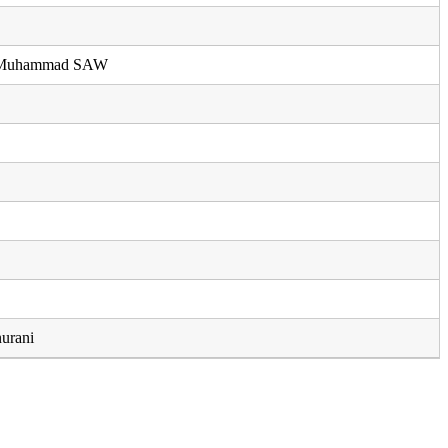
i Muhammad SAW
nurani