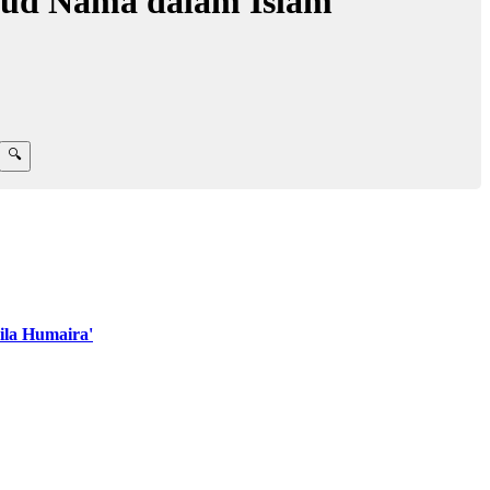
sud Nama dalam Islam
la Humaira'