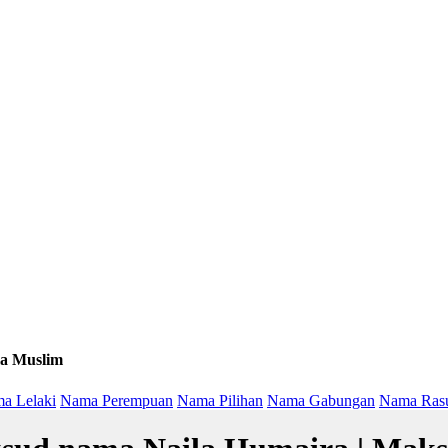
a Muslim
a Lelaki
Nama Perempuan
Nama Pilihan
Nama Gabungan
Nama Ras