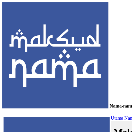
Nama-nam
≡
Utama
Nam