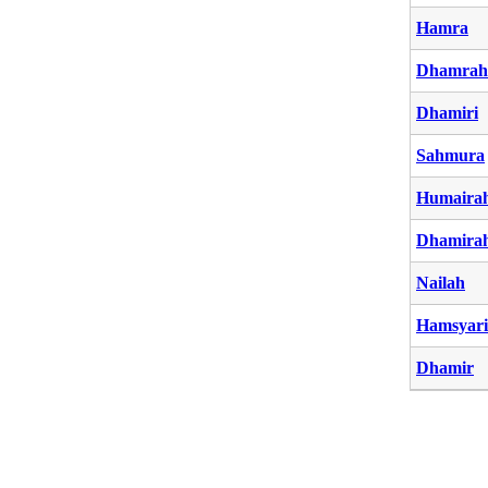
Hamra
Dhamrah
Dhamiri
Sahmura
Humaira
Dhamira
Nailah
Hamsyari
Dhamir