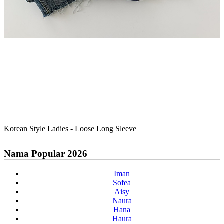
Korean Style Ladies - Loose Long Sleeve
Nama Popular 2026
Iman
Sofea
Aisy
Naura
Hana
Haura