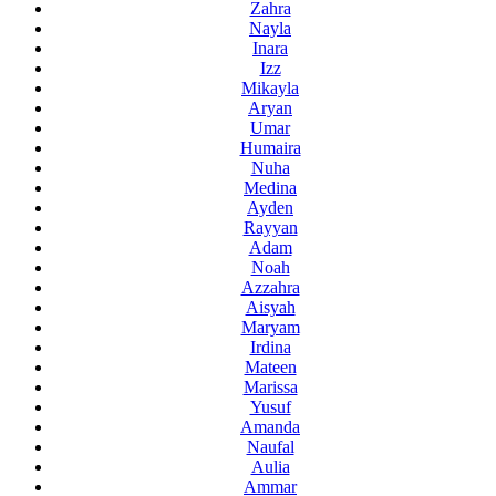
Zahra
Nayla
Inara
Izz
Mikayla
Aryan
Umar
Humaira
Nuha
Medina
Ayden
Rayyan
Adam
Noah
Azzahra
Aisyah
Maryam
Irdina
Mateen
Marissa
Yusuf
Amanda
Naufal
Aulia
Ammar