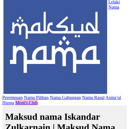
Lelaki
Nama
Perempuan
Nama Pilihan
Nama Gabungan
Nama Rasul
Asma’ul
Husna
Mom's Club
Maksud nama Iskandar
Zulkarnain | Maksud Nama