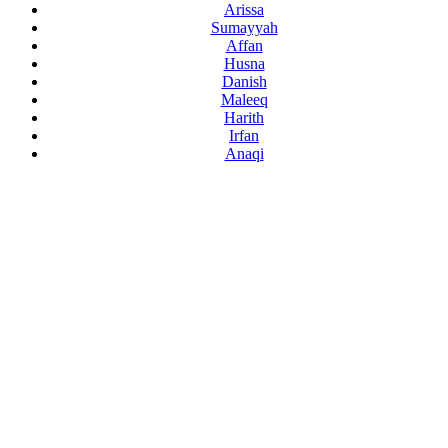
Arissa
Sumayyah
Affan
Husna
Danish
Maleeq
Harith
Irfan
Anaqi