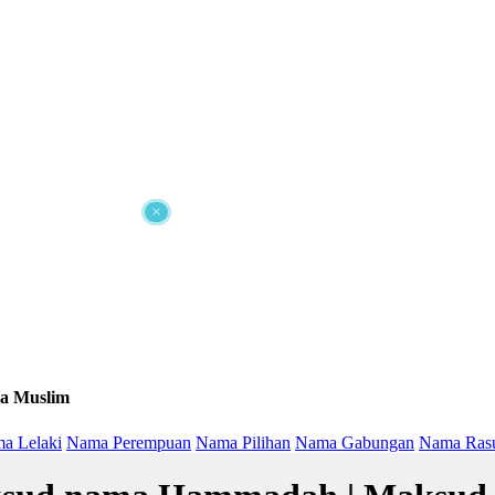
×
a Muslim
a Lelaki
Nama Perempuan
Nama Pilihan
Nama Gabungan
Nama Ras