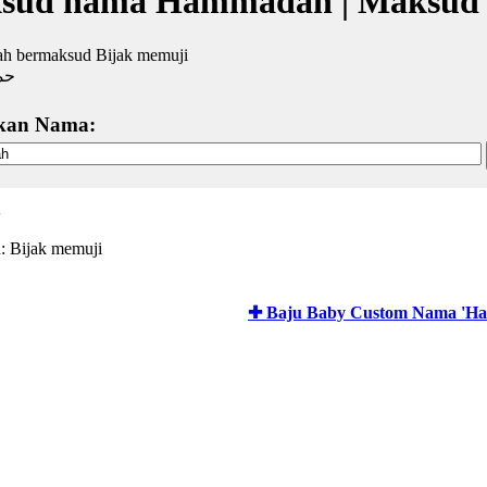
sud nama Hammadah | Maksud 
 bermaksud Bijak memuji
حم
kan Nama:
h
 Bijak memuji
✚ Baju Baby Custom Nama 'H