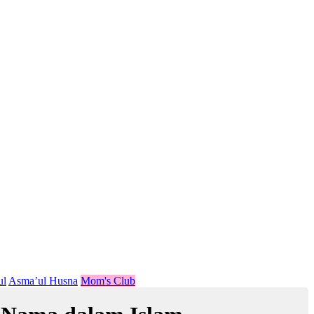
ul
Asma’ul Husna
Mom's Club