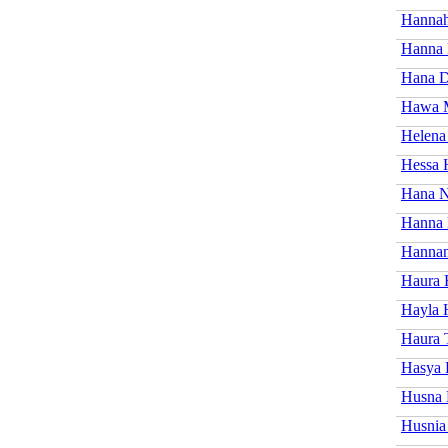
Hannah
Hanna 
Hana D
Hawa 
Helena
Hessa 
Hana N
Hanna 
Hannan
Haura 
Hayla 
Haura 
Hasya 
Husna 
Husnia