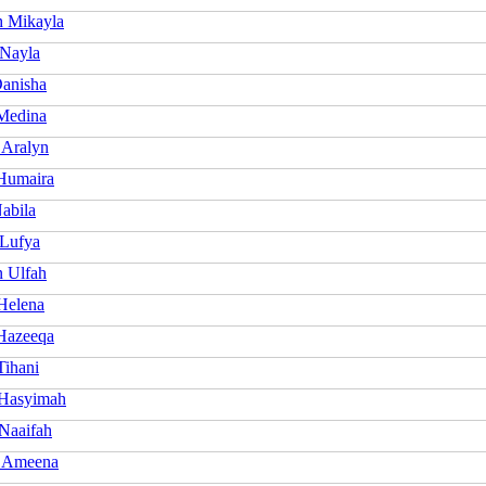
 Mikayla
Nayla
anisha
Medina
 Aralyn
Humaira
abila
Lufya
 Ulfah
Helena
Hazeeqa
Tihani
Hasyimah
Naaifah
 Ameena