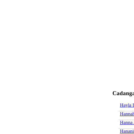
Cadanga
Hayla 
Hannah
Hanna 
Hanani