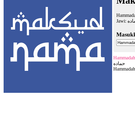
Mak
Hammadah
Jawi:
اده
Masuk
Hammada
حماده
Hammadah: