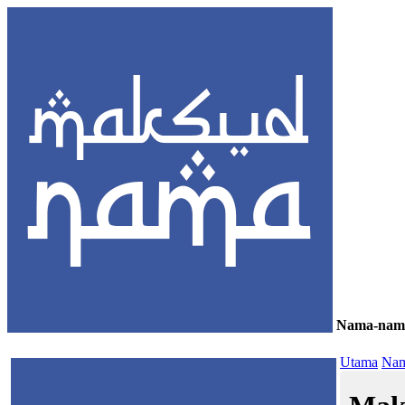
Nama-nam
≡
Utama
Nam