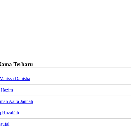
Nama Terbaru
Marissa Danisha
 Hazim
Iman Aaira Jannah
q Huzaifah
aufal