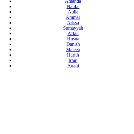
Amanda
Naufal
Aulia
Ammar
Arissa
Sumayyah
Affan
Husna
Danish
Maleeq
Harith
Irfan
Anaqi