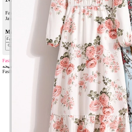
Fasihah bermaksud Fasih bercakap
Jawi:
فصيحه
Masukkan Nama:
Fasihah
فصيحه
Fasihah: Fasih bercakap
✚ Baju Baby Custom Nama 'Fasihah'