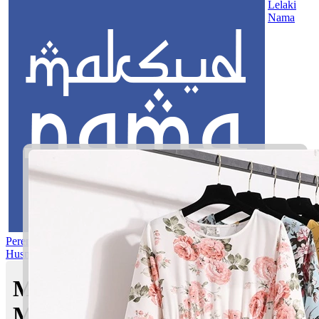
Lelaki
Nama
Perempuan
Nama Pilihan
Nama Gabungan
Nama Rasul
Asma’ul
Husna
Mom's Club
Maksud nama Fasihah |
Maksud Nama dalam Islam