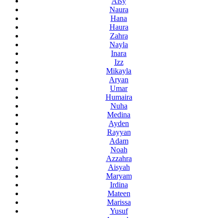
Aisy
Naura
Hana
Haura
Zahra
Nayla
Inara
Izz
Mikayla
Aryan
Umar
Humaira
Nuha
Medina
Ayden
Rayyan
Adam
Noah
Azzahra
Aisyah
Maryam
Irdina
Mateen
Marissa
Yusuf