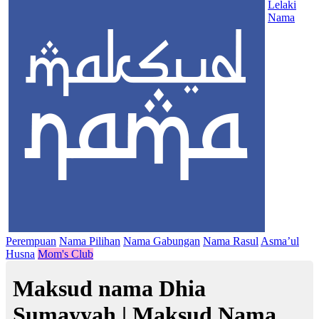
Lelaki
Nama
Perempuan
Nama Pilihan
Nama Gabungan
Nama Rasul
Asma’ul
Husna
Mom's Club
Maksud nama Dhia
Sumayyah | Maksud Nama