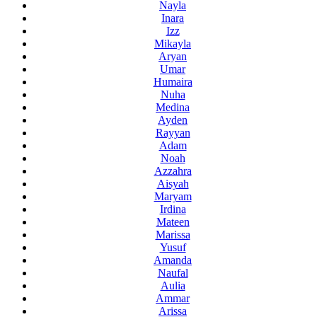
Nayla
Inara
Izz
Mikayla
Aryan
Umar
Humaira
Nuha
Medina
Ayden
Rayyan
Adam
Noah
Azzahra
Aisyah
Maryam
Irdina
Mateen
Marissa
Yusuf
Amanda
Naufal
Aulia
Ammar
Arissa