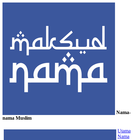
Nama-
nama Muslim
≡
Utama
Nama