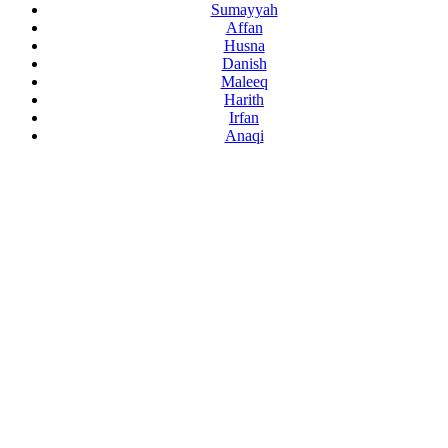
Sumayyah
Affan
Husna
Danish
Maleeq
Harith
Irfan
Anaqi