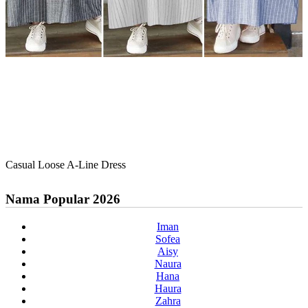
Casual Loose A-Line Dress
Nama Popular 2026
Iman
Sofea
Aisy
Naura
Hana
Haura
Zahra