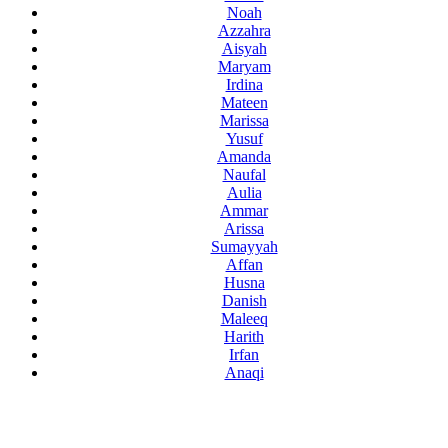
Noah
Azzahra
Aisyah
Maryam
Irdina
Mateen
Marissa
Yusuf
Amanda
Naufal
Aulia
Ammar
Arissa
Sumayyah
Affan
Husna
Danish
Maleeq
Harith
Irfan
Anaqi