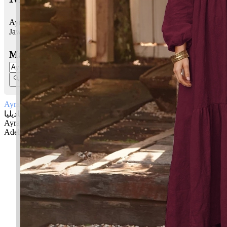
Ayra Adelia bermaksud Mulia, dihormati; Keadilan kita
Jawi:
ایرا عاديليا
Masukkan Nama:
Ayra Adelia
ایرا عاديليا
Ayra: Mulia, dihormati
Adelia: Keadilan kita
✚ Baju Baby Custom Nama 'Ayra Adelia'