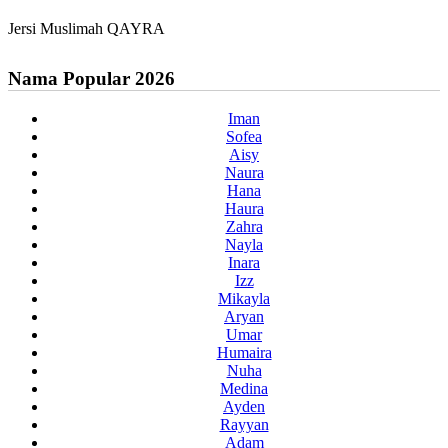
Jersi Muslimah QAYRA
Nama Popular 2026
Iman
Sofea
Aisy
Naura
Hana
Haura
Zahra
Nayla
Inara
Izz
Mikayla
Aryan
Umar
Humaira
Nuha
Medina
Ayden
Rayyan
Adam