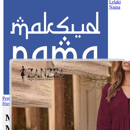
Lelaki
Nama
Perempuan
Nama Pilihan
Nama Gabungan
Nama Rasul
Asma’ul
Husna
Mom's Club
Maksud nama Ayra Adelia |
Maksud Nama dalam Islam