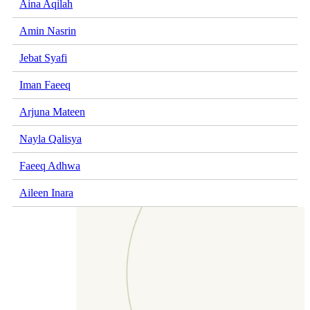
Aina Aqilah
Amin Nasrin
Jebat Syafi
Iman Faeeq
Arjuna Mateen
Nayla Qalisya
Faeeq Adhwa
Aileen Inara