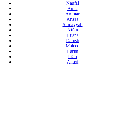
Naufal
Aulia
Ammar
Arissa
Sumayyah
Affan
Husna
Danish
Maleeq
Harith
Irfan
Anaqi