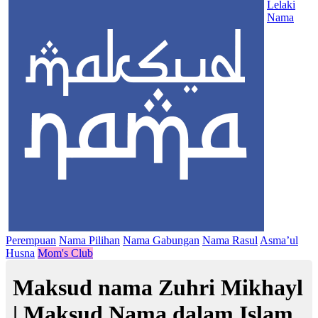
Lelaki
Nama
Perempuan
Nama Pilihan
Nama Gabungan
Nama Rasul
Asma’ul
Husna
Mom's Club
Maksud nama Zuhri Mikhayl
| Maksud Nama dalam Islam