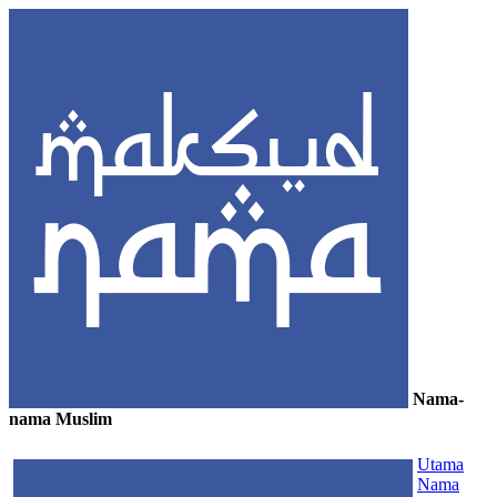
Nama-
nama Muslim
≡
Utama
Nama