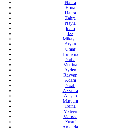
Naura
Hana
Haura
Zahra
Nayla
Inara
Izz
Mikayla
Aryan
Umar
Humaira
Nuha
Medina
Ayden
Rayyan
Adam
Noah
Azzahra
Aisyah
Maryam
Irdina
Mateen
Marissa
Yusuf
Amanda