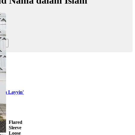
ud Nama dalam Islam
iya Layyin'
Flared
Sleeve
Loose