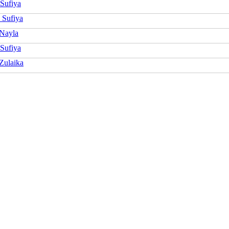
Sufiya
 Sufiya
 Nayla
 Sufiya
Zulaika