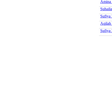
Amina 
Suhaila
Sufiya
Aqilah
Sufiya 