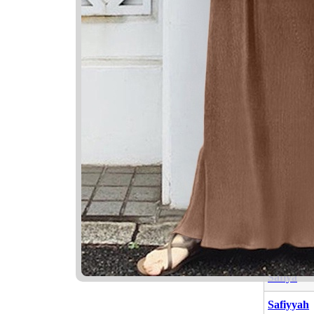
Nama Ya
Nama
Layyinah
Sufyan
Safiya
Safiyyah