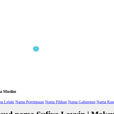
×
a Muslim
a Lelaki
Nama Perempuan
Nama Pilihan
Nama Gabungan
Nama Ras