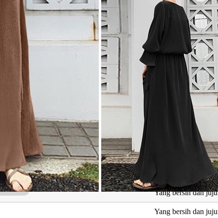
ng Berkaitan dengan Sufiya Layyin
Maksud
Kehalusan, kelemas
Nama sahabat nabi
Yang bersih dan juju
Yang bersih dan juju