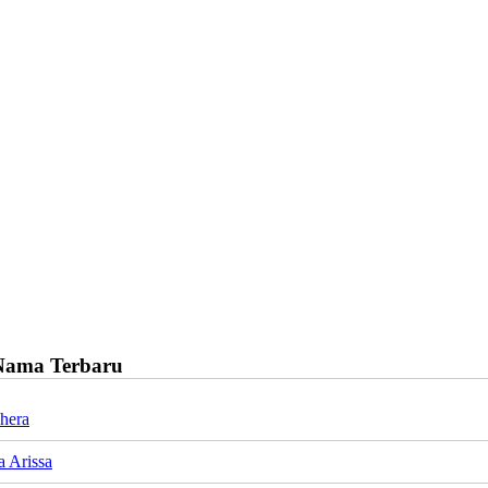
Nama Terbaru
hera
a Arissa