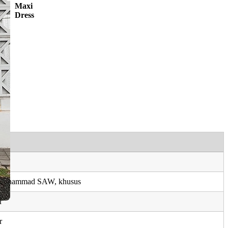
Maxi
Dress
an
 Muhammad SAW, khusus
r
r