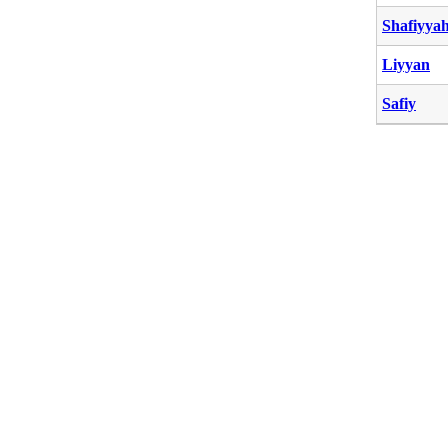
Shafiyya
Liyyan
Safiy