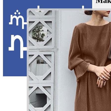
Mak
Sufiya La
Jawi:
يين
Masuk
Sufiya Lay
صفيا ليين
Sufiya: Yan
Layyin: Ya