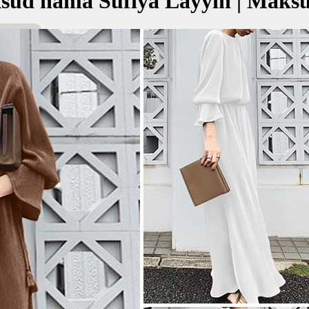
sud nama Sufiya Layyin | Maks
yyin bermaksud Yang bersih dan jujur; Yang lembut
صفيا ل
kan Nama:
yin
g bersih dan jujur
ng lembut
✚ Baju Baby Custom Nama 'Suf