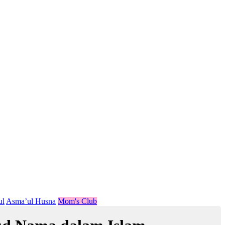
ul
Asma’ul Husna
Mom's Club