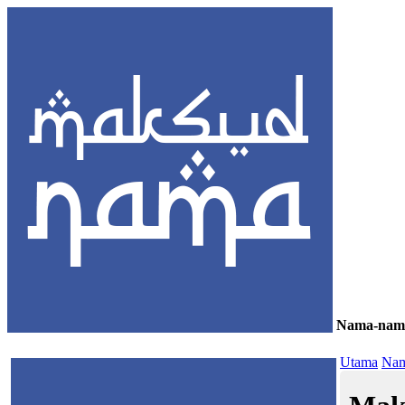
Nama-nam
≡
Utama
Nam