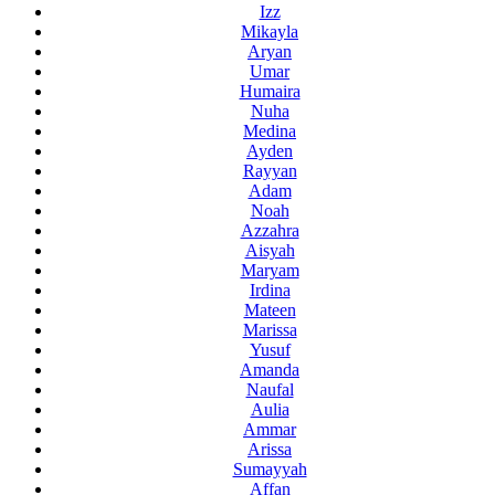
Izz
Mikayla
Aryan
Umar
Humaira
Nuha
Medina
Ayden
Rayyan
Adam
Noah
Azzahra
Aisyah
Maryam
Irdina
Mateen
Marissa
Yusuf
Amanda
Naufal
Aulia
Ammar
Arissa
Sumayyah
Affan