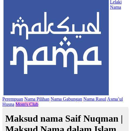
Lelaki
Nama
Perempuan
Nama Pilihan
Nama Gabungan
Nama Rasul
Asma’ul
Husna
Mom's Club
Maksud nama Saif Nuqman |
Maksud Nama dalam Islam