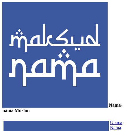
Nama-
nama Muslim
≡
Utama
Nama