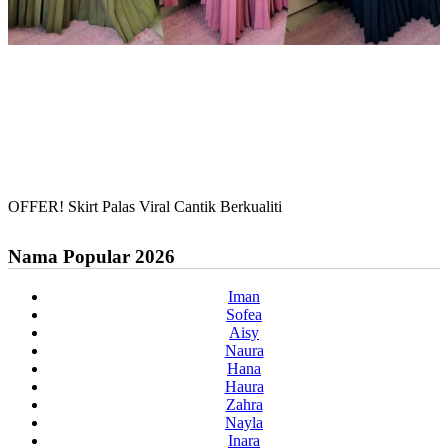
OFFER! Skirt Palas Viral Cantik Berkualiti
Nama Popular 2026
Iman
Sofea
Aisy
Naura
Hana
Haura
Zahra
Nayla
Inara