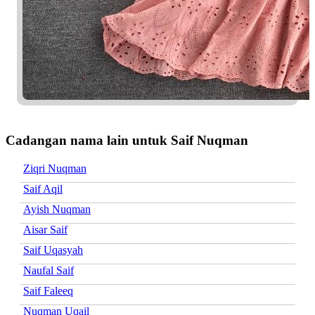
Cadangan nama lain untuk Saif Nuqman
Ziqri Nuqman
Saif Aqil
Ayish Nuqman
Aisar Saif
Saif Uqasyah
Naufal Saif
Saif Faleeq
Nuqman Uqail