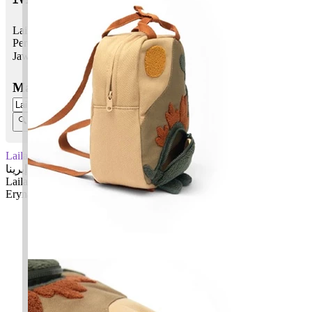
Laila Eryna bermaksud Kerinduan, malam yang gelap;
Perempuan cantik
Jawi:
ليلا إيرينا
Masukkan Nama:
Laila Eryna
ليلا إيرينا
Laila: Kerinduan, malam yang gelap
Eryna: Perempuan cantik
✚ Baju Baby Custom Nama 'Laila Eryna'