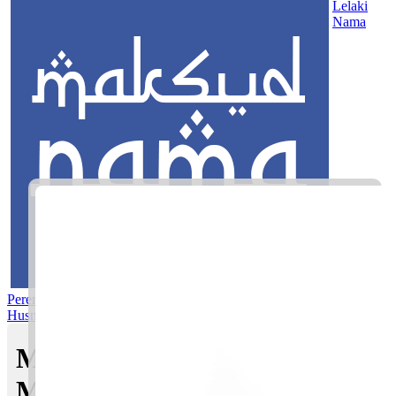
Lelaki
Nama
Perempuan
Nama Pilihan
Nama Gabungan
Nama Rasul
Asma’ul
Husna
Mom's Club
Maksud nama Laila Eryna |
Maksud Nama dalam Islam