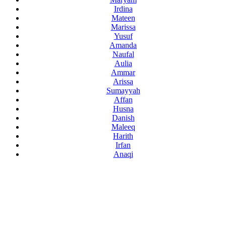
Irdina
Mateen
Marissa
Yusuf
Amanda
Naufal
Aulia
Ammar
Arissa
Sumayyah
Affan
Husna
Danish
Maleeq
Harith
Irfan
Anaqi