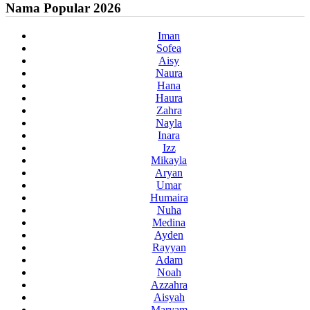
Nama Popular 2026
Iman
Sofea
Aisy
Naura
Hana
Haura
Zahra
Nayla
Inara
Izz
Mikayla
Aryan
Umar
Humaira
Nuha
Medina
Ayden
Rayyan
Adam
Noah
Azzahra
Aisyah
Maryam