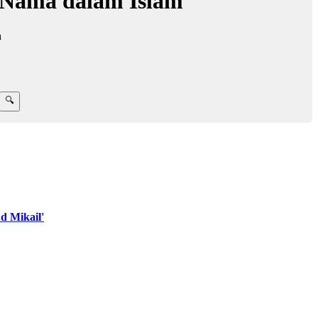
 Nama dalam Islam
h
 Mikail'