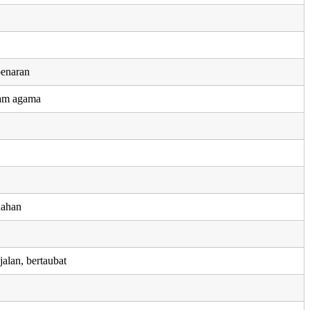
benaran
lam agama
uahan
alan, bertaubat