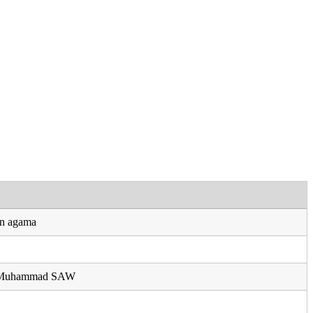
an agama
i Muhammad SAW