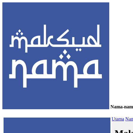
Nama-nam
≡
Utama
Nam