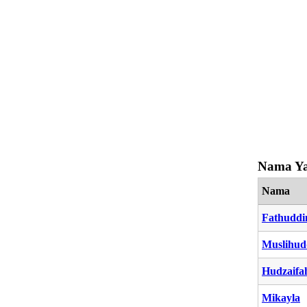
Nama Ya
Nama
Fathuddi
Muslihud
Hudzaifa
Mikayla