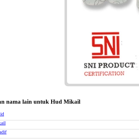
n nama lain untuk Hud Mikail
id
ail
dif