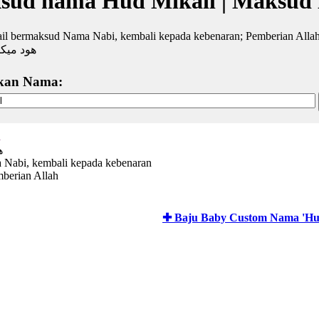
sud nama Hud Mikail | Maksud
il bermaksud Nama Nabi, kembali kepada kebenaran; Pemberian Alla
هود ميكا
kan Nama:
l
ه
Nabi, kembali kepada kebenaran
mberian Allah
✚ Baju Baby Custom Nama 'Hud