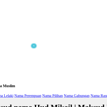
×
a Muslim
a Lelaki
Nama Perempuan
Nama Pilihan
Nama Gabungan
Nama Ras