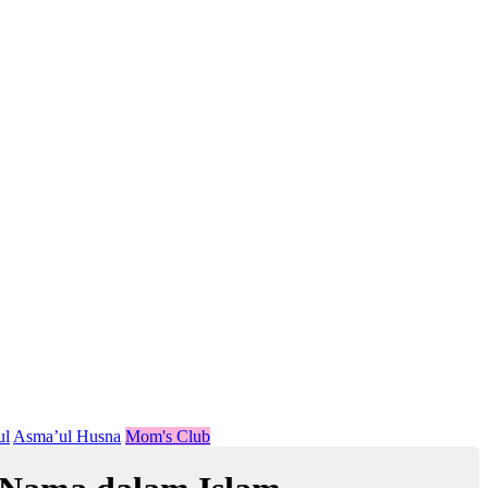
ul
Asma’ul Husna
Mom's Club