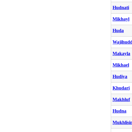
Hudnati
Mikhayl
Huda
Wajihudd
Makayla
Mikhael
Hudiya
Khudari
Makhluf
Hudna
Mukhlisi