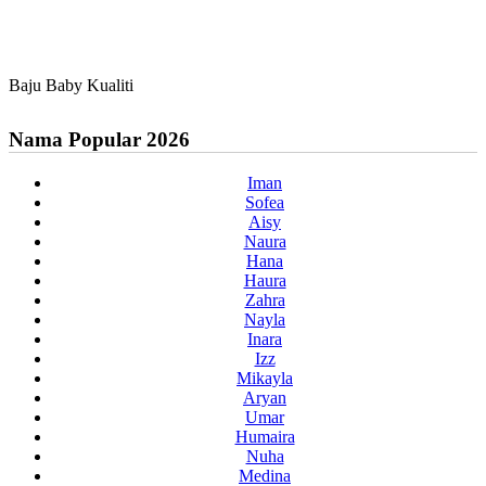
Baju Baby Kualiti
Nama Popular 2026
Iman
Sofea
Aisy
Naura
Hana
Haura
Zahra
Nayla
Inara
Izz
Mikayla
Aryan
Umar
Humaira
Nuha
Medina