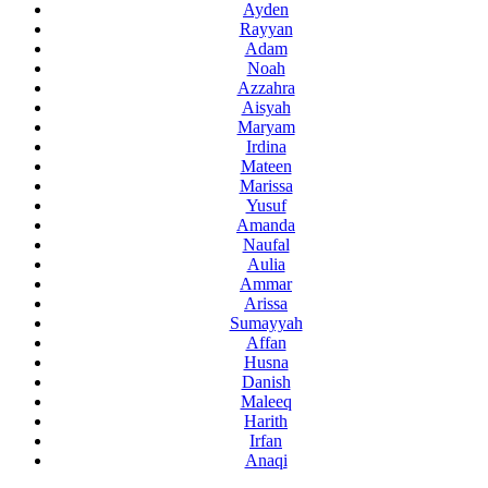
Ayden
Rayyan
Adam
Noah
Azzahra
Aisyah
Maryam
Irdina
Mateen
Marissa
Yusuf
Amanda
Naufal
Aulia
Ammar
Arissa
Sumayyah
Affan
Husna
Danish
Maleeq
Harith
Irfan
Anaqi