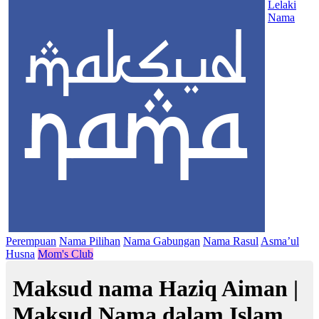
Lelaki
Nama
Perempuan
Nama Pilihan
Nama Gabungan
Nama Rasul
Asma’ul
Husna
Mom's Club
Maksud nama Haziq Aiman |
Maksud Nama dalam Islam