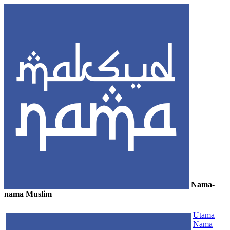
Nama-
nama Muslim
≡
Utama
Nama