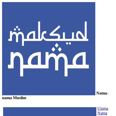
Nama-
nama Muslim
≡
Utama
Nama