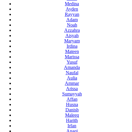
Medina
Ayden
Rayyan
Adam
Noah
Azzahra
Aisyah
Maryam
Irdina
Mateen
Marissa
Yusuf
Amanda
Naufal
Aulia
Ammar
Arissa
Sumayyah
Affan
Husna
Danish
Maleeq
Harith
Irfan
Anaqi