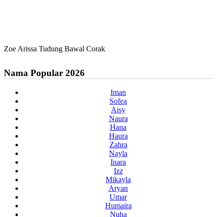
Zoe Arissa Tudung Bawal Corak
Nama Popular 2026
Iman
Sofea
Aisy
Naura
Hana
Haura
Zahra
Nayla
Inara
Izz
Mikayla
Aryan
Umar
Humaira
Nuha