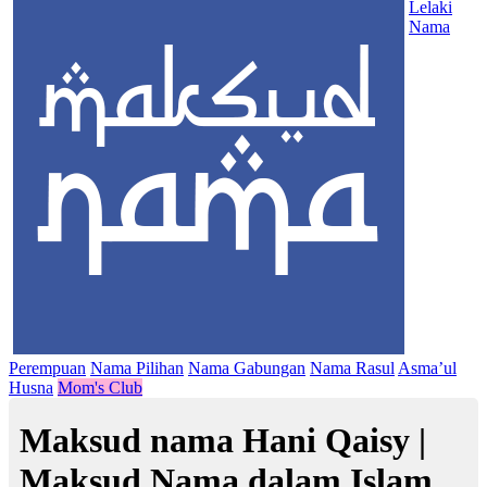
Lelaki
Nama
Perempuan
Nama Pilihan
Nama Gabungan
Nama Rasul
Asma’ul
Husna
Mom's Club
Maksud nama Hani Qaisy |
Maksud Nama dalam Islam