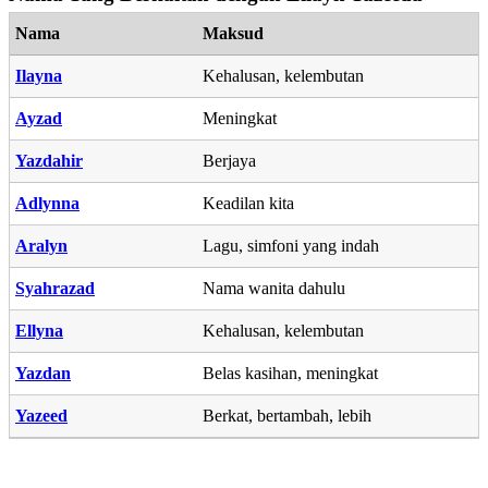
Nama
Maksud
Ilayna
Kehalusan, kelembutan
Ayzad
Meningkat
Yazdahir
Berjaya
Adlynna
Keadilan kita
Aralyn
Lagu, simfoni yang indah
Syahrazad
Nama wanita dahulu
Ellyna
Kehalusan, kelembutan
Yazdan
Belas kasihan, meningkat
Yazeed
Berkat, bertambah, lebih