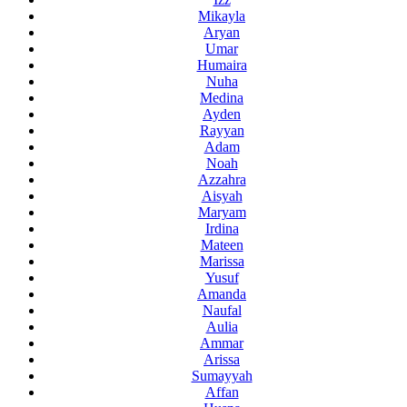
Mikayla
Aryan
Umar
Humaira
Nuha
Medina
Ayden
Rayyan
Adam
Noah
Azzahra
Aisyah
Maryam
Irdina
Mateen
Marissa
Yusuf
Amanda
Naufal
Aulia
Ammar
Arissa
Sumayyah
Affan