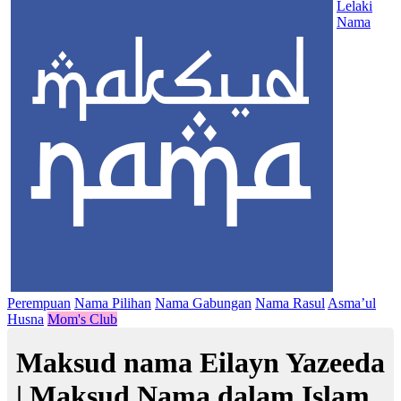
Lelaki
Nama
Perempuan
Nama Pilihan
Nama Gabungan
Nama Rasul
Asma’ul
Husna
Mom's Club
Maksud nama Eilayn Yazeeda
| Maksud Nama dalam Islam