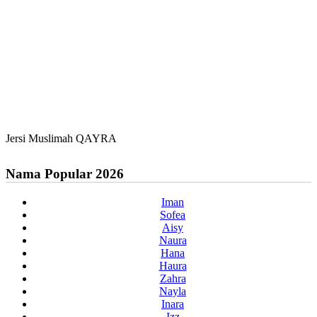
Jersi Muslimah QAYRA
Nama Popular 2026
Iman
Sofea
Aisy
Naura
Hana
Haura
Zahra
Nayla
Inara
Izz