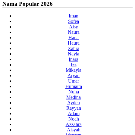
Nama Popular 2026
Iman
Sofea
Aisy
Naura
Hana
Haura
Zahra
Nayla
Inara
Izz
Mikayla
Aryan
Umar
Humaira
Nuha
Medina
Ayden
Rayyan
Adam
Noah
Azzahra
Aisyah