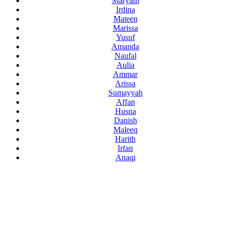
Maryam
Irdina
Mateen
Marissa
Yusuf
Amanda
Naufal
Aulia
Ammar
Arissa
Sumayyah
Affan
Husna
Danish
Maleeq
Harith
Irfan
Anaqi