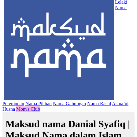
Lelaki
Nama
Perempuan
Nama Pilihan
Nama Gabungan
Nama Rasul
Asma’ul
Husna
Mom's Club
Maksud nama Danial Syafiq |
Maksud Nama dalam Islam