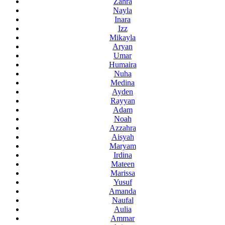
Zahra
Nayla
Inara
Izz
Mikayla
Aryan
Umar
Humaira
Nuha
Medina
Ayden
Rayyan
Adam
Noah
Azzahra
Aisyah
Maryam
Irdina
Mateen
Marissa
Yusuf
Amanda
Naufal
Aulia
Ammar