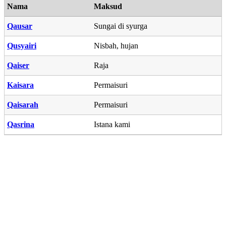
Nama
Maksud
Qausar
Sungai di syurga
Qusyairi
Nisbah, hujan
Qaiser
Raja
Kaisara
Permaisuri
Qaisarah
Permaisuri
Qasrina
Istana kami