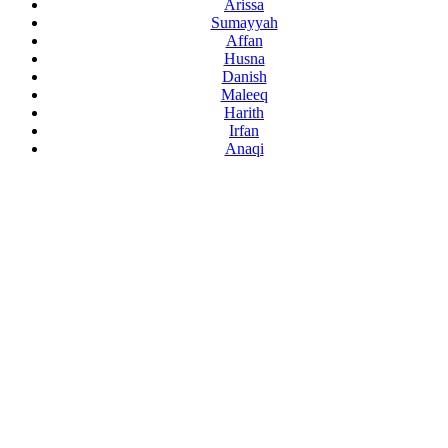
Arissa
Sumayyah
Affan
Husna
Danish
Maleeq
Harith
Irfan
Anaqi