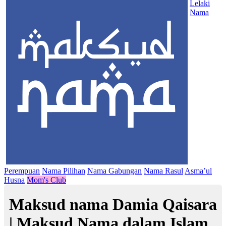
Lelaki
Nama
Perempuan
Nama Pilihan
Nama Gabungan
Nama Rasul
Asma’ul
Husna
Mom's Club
Maksud nama Damia Qaisara
| Maksud Nama dalam Islam