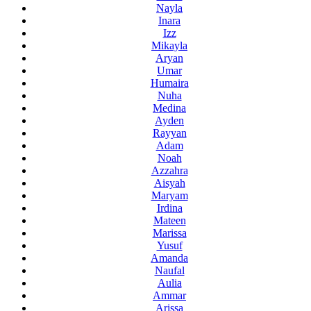
Nayla
Inara
Izz
Mikayla
Aryan
Umar
Humaira
Nuha
Medina
Ayden
Rayyan
Adam
Noah
Azzahra
Aisyah
Maryam
Irdina
Mateen
Marissa
Yusuf
Amanda
Naufal
Aulia
Ammar
Arissa