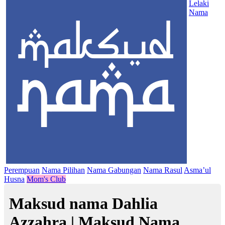
Lelaki
Nama
Perempuan
Nama Pilihan
Nama Gabungan
Nama Rasul
Asma’ul
Husna
Mom's Club
Maksud nama Dahlia
Azzahra | Maksud Nama