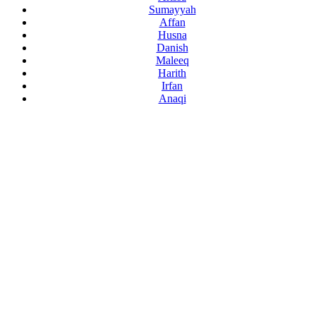
Sumayyah
Affan
Husna
Danish
Maleeq
Harith
Irfan
Anaqi