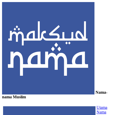
Nama-
nama Muslim
≡
Utama
Nama