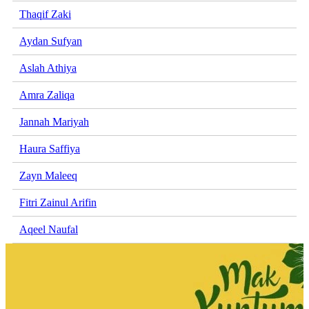
Thaqif Zaki
Aydan Sufyan
Aslah Athiya
Amra Zaliqa
Jannah Mariyah
Haura Saffiya
Zayn Maleeq
Fitri Zainul Arifin
Aqeel Naufal