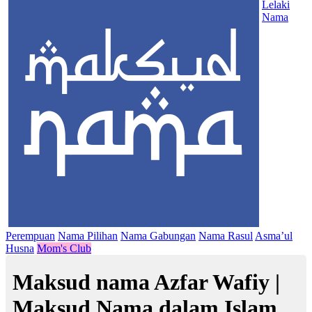
Lelaki
Nama
Perempuan
Nama Pilihan
Nama Gabungan
Nama Rasul
Asma’ul
Husna
Mom's Club
Maksud nama Azfar Wafiy |
Maksud Nama dalam Islam