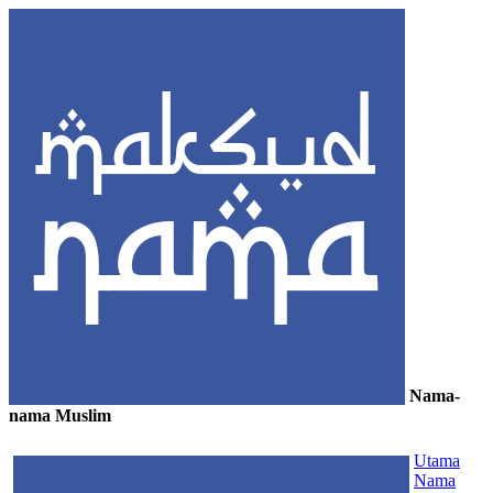
Nama-
nama Muslim
≡
Utama
Nama