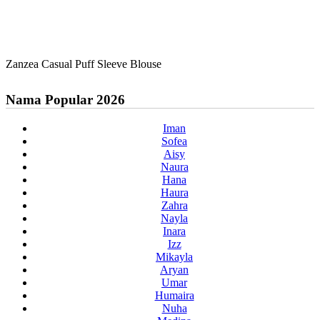
Zanzea Casual Puff Sleeve Blouse
Nama Popular 2026
Iman
Sofea
Aisy
Naura
Hana
Haura
Zahra
Nayla
Inara
Izz
Mikayla
Aryan
Umar
Humaira
Nuha