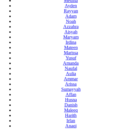
Medina
Ayden
Rayyan
Adam
Noah
Azzahra
Aisyah
Maryam
Irdina
Mateen
Marissa
Yusuf
Amanda
Naufal
Aulia
Ammar
Arissa
Sumayyah
Affan
Husna
Danish
Maleeq
Harith
Irfan
Anaqi