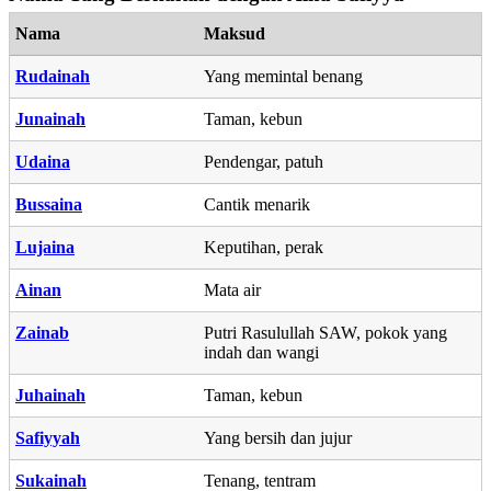
Nama
Maksud
Rudainah
Yang memintal benang
Junainah
Taman, kebun
Udaina
Pendengar, patuh
Bussaina
Cantik menarik
Lujaina
Keputihan, perak
Ainan
Mata air
Zainab
Putri Rasulullah SAW, pokok yang
indah dan wangi
Juhainah
Taman, kebun
Safiyyah
Yang bersih dan jujur
Sukainah
Tenang, tentram