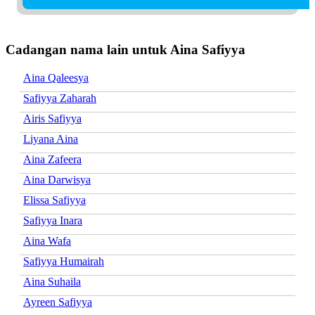
Cadangan nama lain untuk Aina Safiyya
Aina Qaleesya
Safiyya Zaharah
Airis Safiyya
Liyana Aina
Aina Zafeera
Aina Darwisya
Elissa Safiyya
Safiyya Inara
Aina Wafa
Safiyya Humairah
Aina Suhaila
Ayreen Safiyya