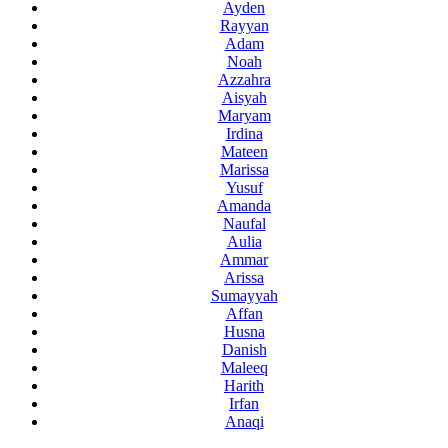
Ayden
Rayyan
Adam
Noah
Azzahra
Aisyah
Maryam
Irdina
Mateen
Marissa
Yusuf
Amanda
Naufal
Aulia
Ammar
Arissa
Sumayyah
Affan
Husna
Danish
Maleeq
Harith
Irfan
Anaqi