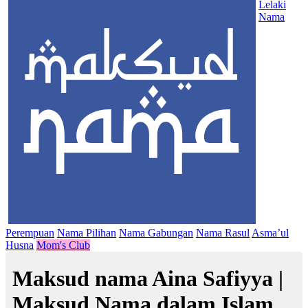
Lelaki
Nama
Perempuan
Nama Pilihan
Nama Gabungan
Nama Rasul
Asma’ul
Husna
Mom's Club
Maksud nama Aina Safiyya |
Maksud Nama dalam Islam