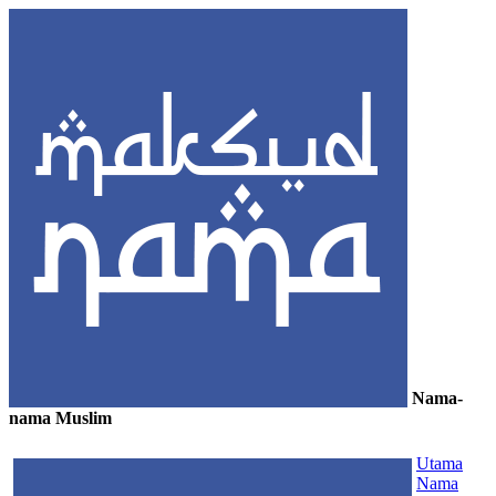
Nama-
nama Muslim
≡
Utama
Nama