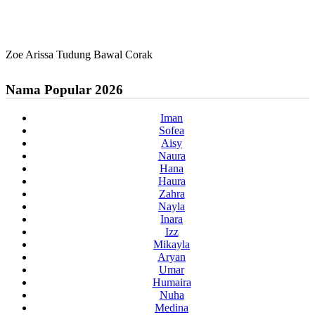
Zoe Arissa Tudung Bawal Corak
Nama Popular 2026
Iman
Sofea
Aisy
Naura
Hana
Haura
Zahra
Nayla
Inara
Izz
Mikayla
Aryan
Umar
Humaira
Nuha
Medina