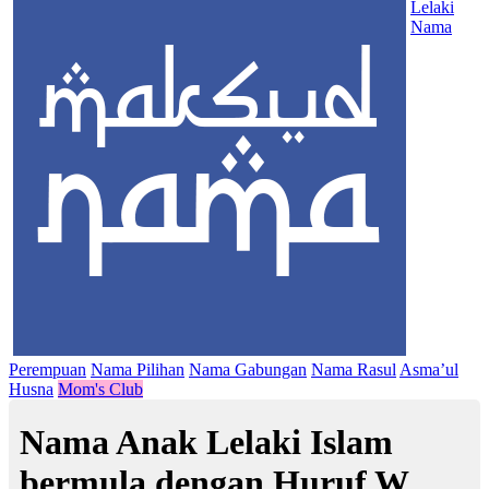
Lelaki
Nama
Perempuan
Nama Pilihan
Nama Gabungan
Nama Rasul
Asma’ul
Husna
Mom's Club
Nama Anak Lelaki Islam
bermula dengan Huruf W