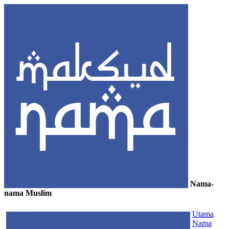
Nama-
nama Muslim
≡
Utama
Nama