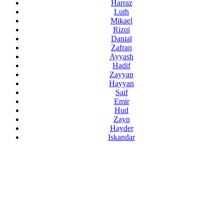
Harraz
Luth
Mikael
Rizqi
Danial
Zafran
Ayyash
Hadif
Zayyan
Hayyan
Saif
Emir
Hud
Zayn
Hayder
Iskandar