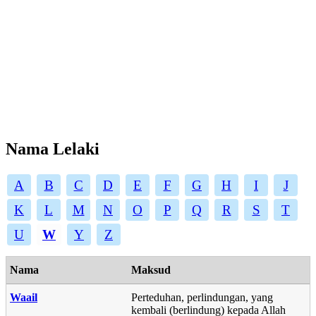
Nama Lelaki
A
B
C
D
E
F
G
H
I
J
K
L
M
N
O
P
Q
R
S
T
U
W
Y
Z
Nama
Maksud
Waail
Perteduhan, perlindungan, yang
kembali (berlindung) kepada Allah