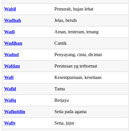
Wabil
Pemurah, hujan lebat
Wadhah
Jelas, bersih
Wadi
Aman, tenteram, tenang
Wadihan
Cantik
Wadud
Penyayang, cinta, dicintai
Wafdan
Perutusan yg terhormat
Wafi
Kesempurnaan, kesetiaan
Wafid
Tamu
Wafiq
Berjaya
Wafiuddin
Setia pada agama
Wafiy
Setia, jujur