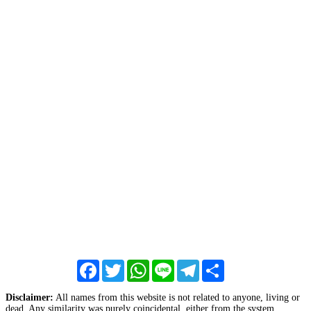
Facebook
Twitter
WhatsApp
Line
Telegram
Share
Disclaimer:
All names from this website is not related to anyone, living or
dead. Any similarity was purely coincidental, either from the system