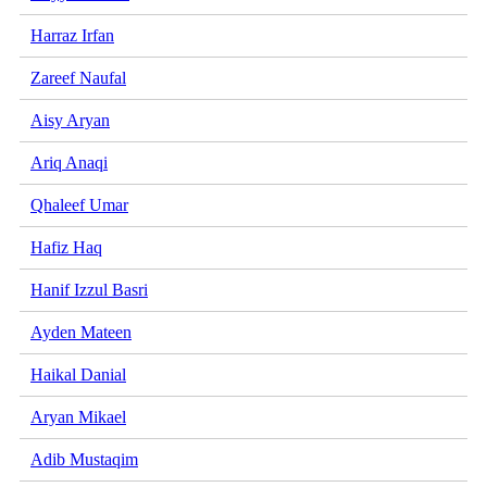
Harraz Irfan
Zareef Naufal
Aisy Aryan
Ariq Anaqi
Qhaleef Umar
Hafiz Haq
Hanif Izzul Basri
Ayden Mateen
Haikal Danial
Aryan Mikael
Adib Mustaqim