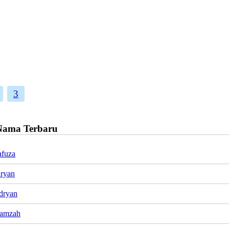
3
Nama Terbaru
afuza
ryan
dryan
Hamzah