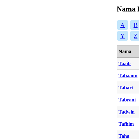
Nama 
A
B
Y
Z
Nama
Taaib
Tabaaun
Tabari
Tabrani
Tadwin
Tafhim
Taha