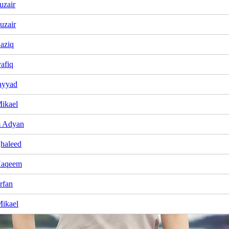
uzair
uzair
aziq
afiq
ayyad
ikael
 Adyan
haleed
Haqeem
rfan
ikael