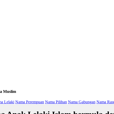
a Muslim
a Lelaki
Nama Perempuan
Nama Pilihan
Nama Gabungan
Nama Ras