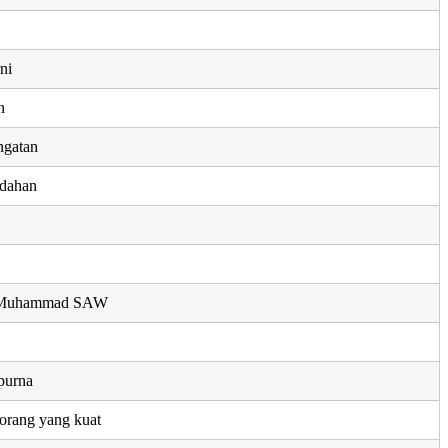
ni
n
ngatan
dahan
i Muhammad SAW
purna
orang yang kuat