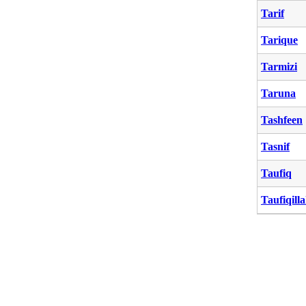
Tarif
Tarique
Tarmizi
Taruna
Tashfeen
Tasnif
Taufiq
Taufiqill