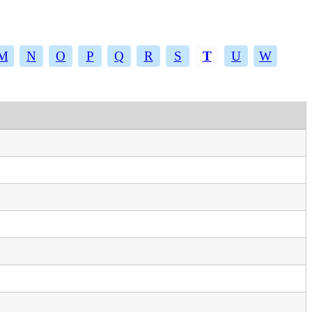
M
N
O
P
Q
R
S
T
U
W