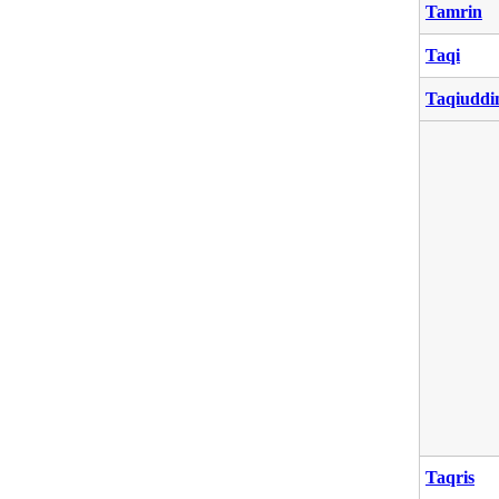
Tamrin
Taqi
Taqiuddi
Taqris