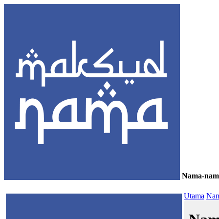
Nama-nam
≡
Utama
Nam