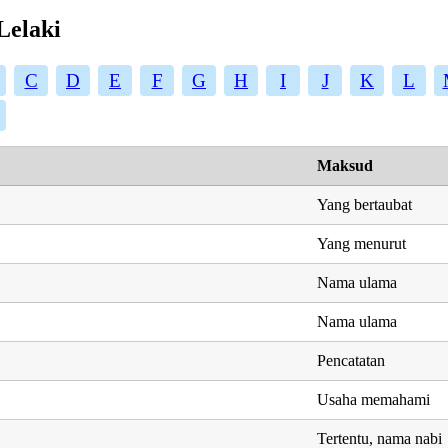
Lelaki
C
D
E
F
G
H
I
J
K
L
Maksud
Yang bertaubat
Yang menurut
Nama ulama
Nama ulama
Pencatatan
Usaha memahami
Tertentu, nama nabi