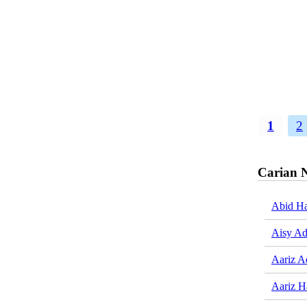
1
2
Carian 
Abid H
Aisy Ad
Aariz A
Aariz 