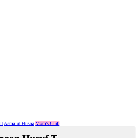
ul
Asma’ul Husna
Mom's Club