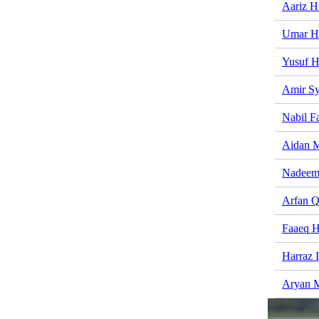
Aariz H
Umar H
Yusuf H
Amir Sy
Nabil F
Aidan M
Nadeem
Arfan Q
Faaeq 
Harraz I
Aryan M