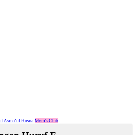
ul
Asma’ul Husna
Mom's Club