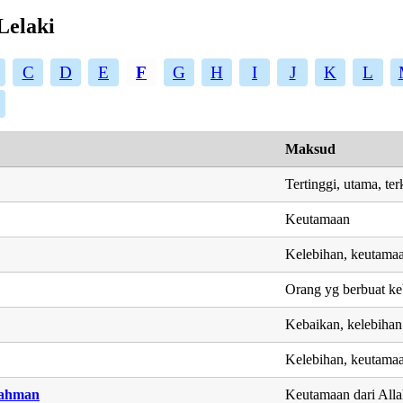
Lelaki
C
D
E
F
G
H
I
J
K
L
Maksud
Tertinggi, utama, te
Keutamaan
Kelebihan, keutama
Orang yg berbuat ke
Kebaikan, kelebihan
Kelebihan, keutama
rahman
Keutamaan dari All