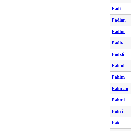
Fadi
Fadlan
Fadlin
Fadly
Fadzli
Fahad
Fahim
Fahman
Fahmi
Fahri
Faid