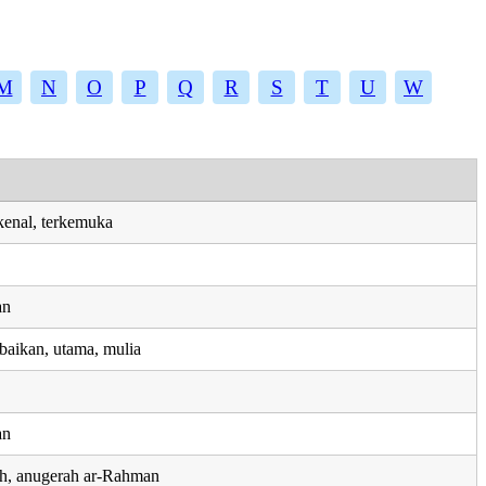
M
N
O
P
Q
R
S
T
U
W
rkenal, terkemuka
an
baikan, utama, mulia
an
ah, anugerah ar-Rahman