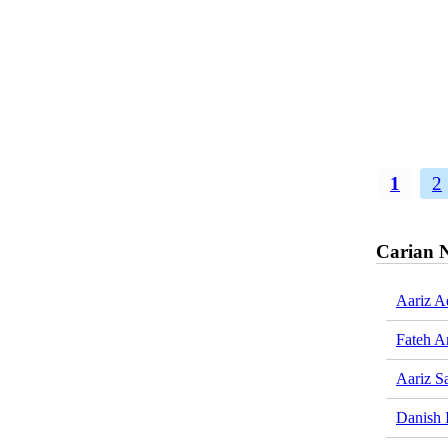
1
2
Carian 
Aariz A
Fateh A
Aariz S
Danish 