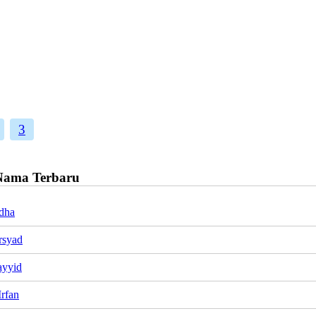
3
Nama Terbaru
dha
rsyad
ayyid
Irfan