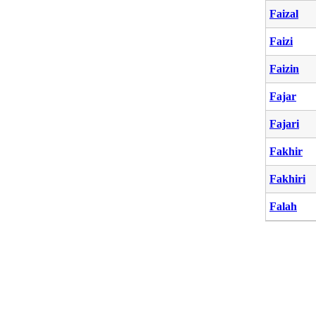
Faizal
Faizi
Faizin
Fajar
Fajari
Fakhir
Fakhiri
Falah