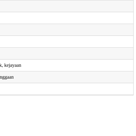
a
a
k, kejayaan
nggaan