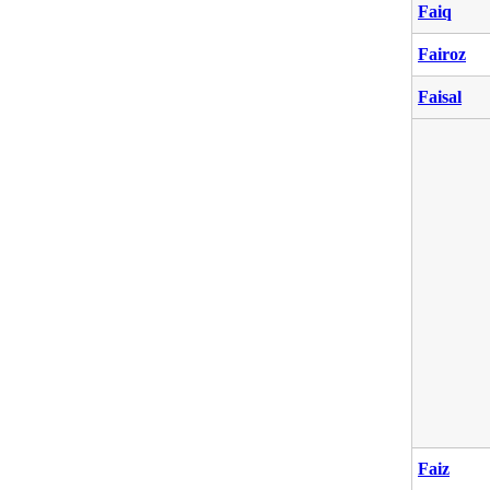
Faiq
Fairoz
Faisal
Faiz