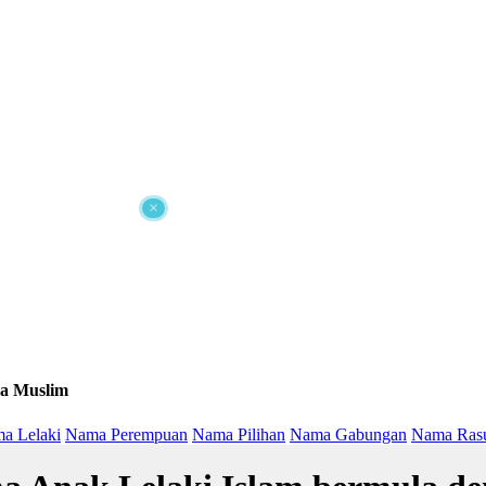
×
a Muslim
a Lelaki
Nama Perempuan
Nama Pilihan
Nama Gabungan
Nama Ras