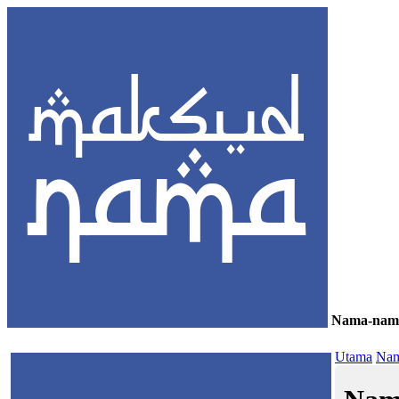
Nama-nam
≡
Utama
Nam