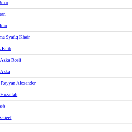
Umar
ran
fran
a Syafiq Khair
s Fatih
Azka Rosli
 Azka
n Rayyan Alexander
Huzaifah
ash
Saqeef