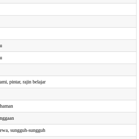
ku
ku
, pintar, rajin belajar
ahaman
nggaan
timewa, sungguh-sungguh