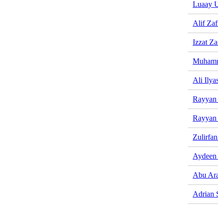
Luaay 
Alif Zaf
Izzat Za
Muhamm
Ali Ilya
Rayyan 
Rayyan
Zulirfa
Aydeen 
Abu Ar
Adrian 