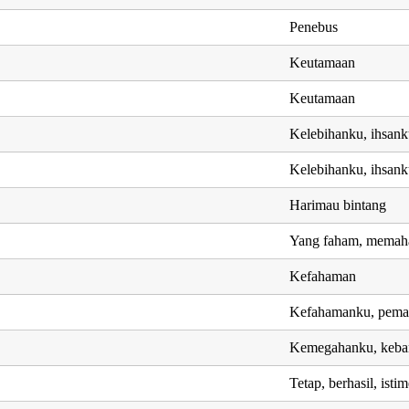
Penebus
Keutamaan
Keutamaan
Kelebihanku, ihsan
Kelebihanku, ihsan
Harimau bintang
Yang faham, memahami
Kefahaman
Kefahamanku, pem
Kemegahanku, keba
Tetap, berhasil, is