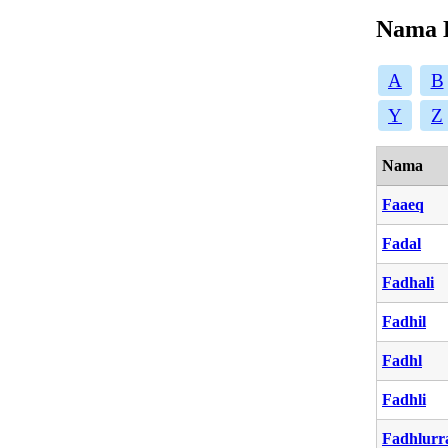
Nama 
A
B
Y
Z
Nama
Faaeq
Fadal
Fadhali
Fadhil
Fadhl
Fadhli
Fadhlur