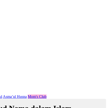
ul
Asma’ul Husna
Mom's Club