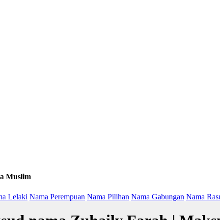
a Muslim
a Lelaki
Nama Perempuan
Nama Pilihan
Nama Gabungan
Nama Ras