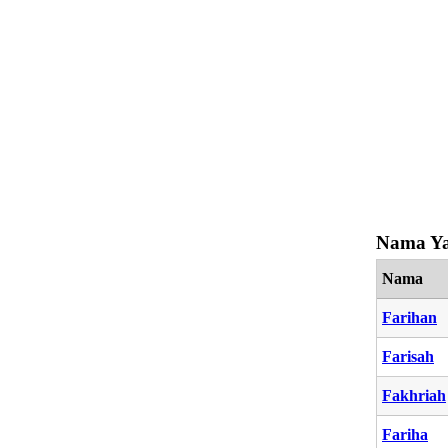
Nama Ya
Nama
Farihan
Farisah
Fakhriah
Fariha