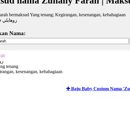
sud nama Zuhaily Farah | Maks
arah bermaksud Yang tenang; Kegirangan, kesenangan, kebahagiaan
زوهايلي ف
kan Nama:
rah
زو
ang tenang
irangan, kesenangan, kebahagiaan
✚ Baju Baby Custom Nama 'Zuh