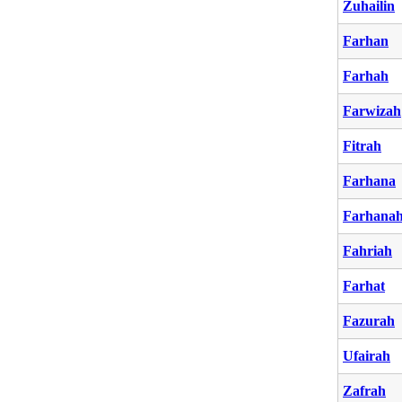
Zuhailin
Farhan
Farhah
Farwizah
Fitrah
Farhana
Farhana
Fahriah
Farhat
Fazurah
Ufairah
Zafrah