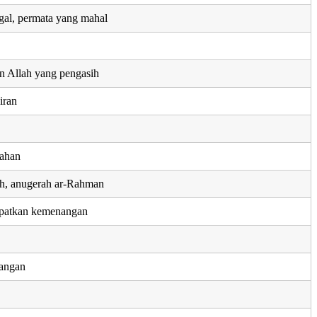
gal, permata yang mahal
n Allah yang pengasih
iran
ahan
ah, anugerah ar-Rahman
patkan kemenangan
angan