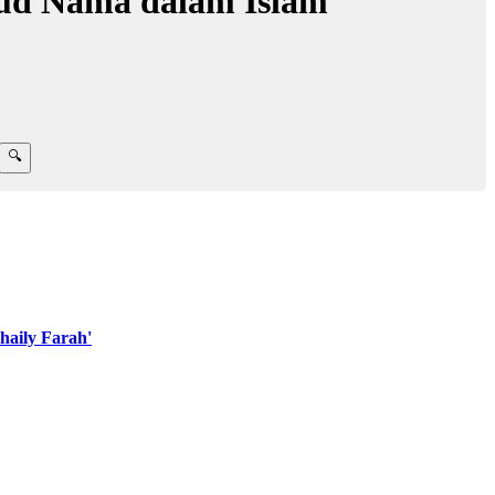
ud Nama dalam Islam
aily Farah'