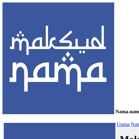
Nama-nam
≡
Utama
Nam