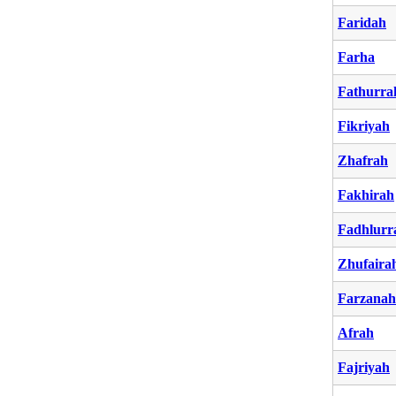
Faridah
Farha
Fathurr
Fikriyah
Zhafrah
Fakhirah
Fadhlur
Zhufaira
Farzanah
Afrah
Fajriyah