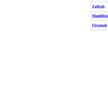
Zafirah
Maghfira
Firzanah