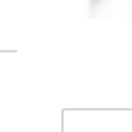
din
Kebaikan agama