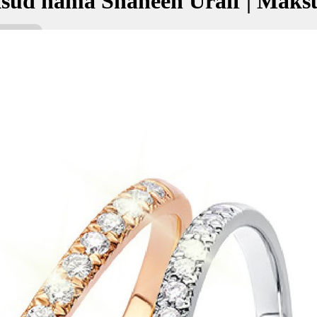
sud nama Shaheen Uraif | Maks
raif bermaksud Tiang neraca; Yang bijak, harum
شاهين عر
kan Nama:
aif
شا
iang neraca
 bijak, harum
✚ Baju Baby Custom Nama 'Sha