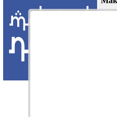
Mak
Shaheen U
Jawi:
يف
Masuk
Shaheen Ur
هين عريف
Shaheen: T
Uraif: Yang