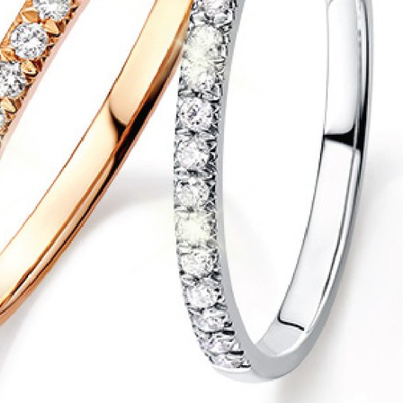
ng Berkaitan dengan Shaheen Uraif
Maksud
Berharga
a
Yang cerdik
Wangi
Bulan