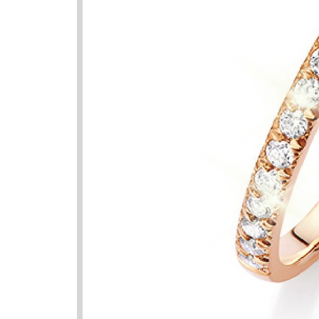
Nama Ya
Nama
Shaighan
Shahmin
Uraifah
Shahran