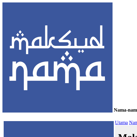
Nama-nam
≡
Utama
Nam