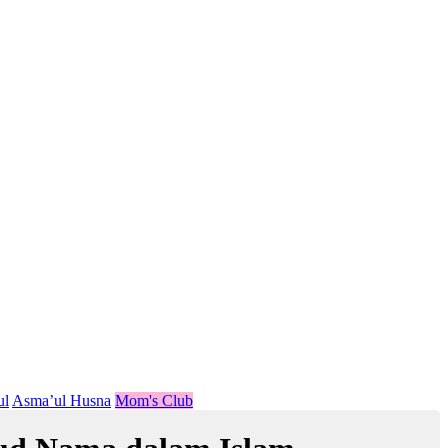
ul
Asma’ul Husna
Mom's Club