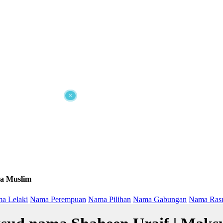
×
a Muslim
a Lelaki
Nama Perempuan
Nama Pilihan
Nama Gabungan
Nama Ras