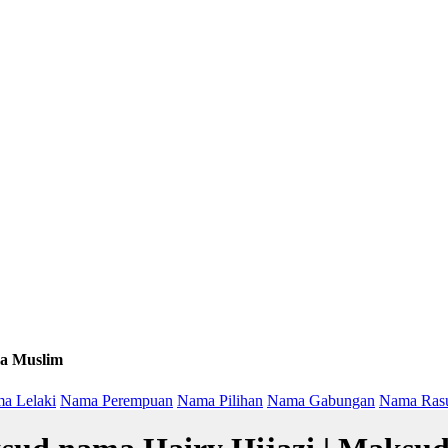
a Muslim
a Lelaki
Nama Perempuan
Nama Pilihan
Nama Gabungan
Nama Ras