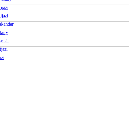
ijazi
ijazi
skandar
Hairy
Arash
ijazi
azi