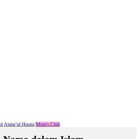
ul
Asma’ul Husna
Mom's Club