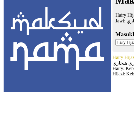
Mak
Hairy Hij
Jawi:
ازي
Masuk
Hairy Hijaz
ي هيجازي
Hairy: Keb
Hijazi: Ke