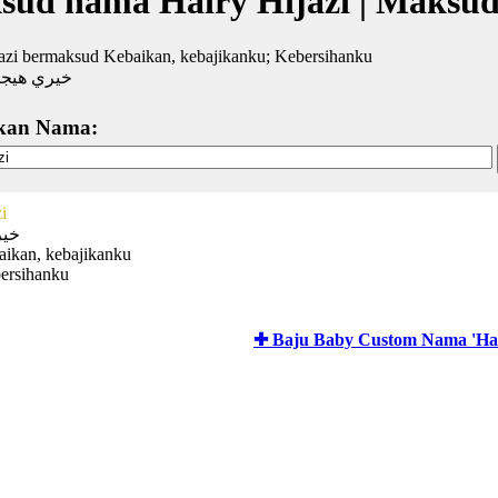
sud nama Hairy Hijazi | Maksu
azi bermaksud Kebaikan, kebajikanku; Kebersihanku
خيري هيج
kan Nama:
i
خير
aikan, kebajikanku
bersihanku
✚ Baju Baby Custom Nama 'Hair