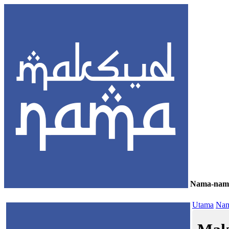
Nama-nam
≡
Utama
Nam