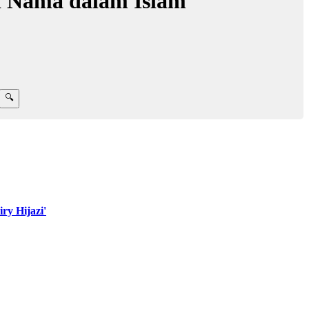
d Nama dalam Islam
y Hijazi'