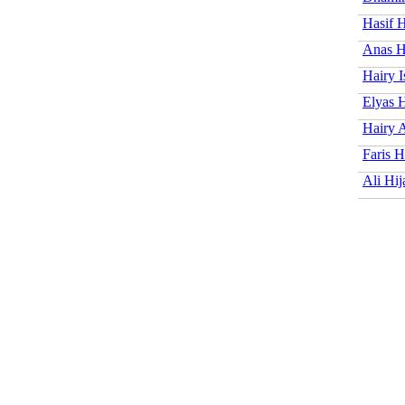
Hasif H
Anas H
Hairy I
Elyas 
Hairy 
Faris H
Ali Hij