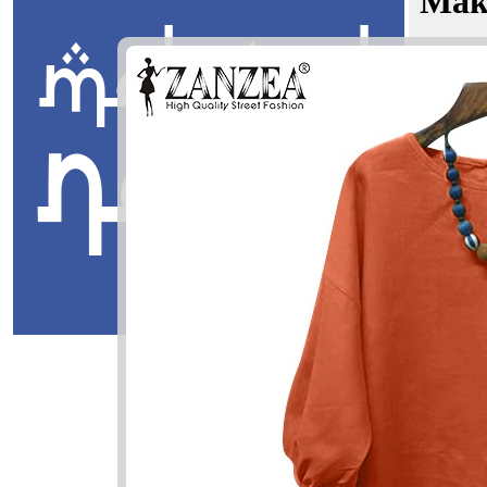
Mak
Deema Im
Jawi:
ماني
Masuk
Deema Ima
ديما ايماني
Deema: A
Imani: Kep