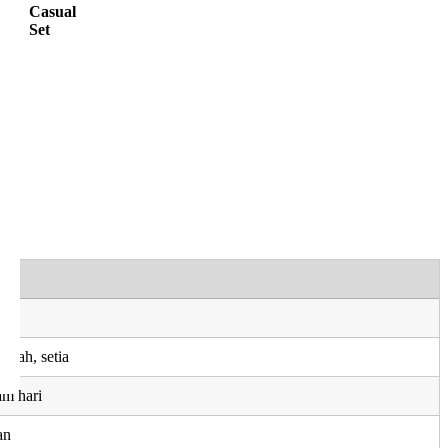
Casual
Set
anah, setia
am hari
an