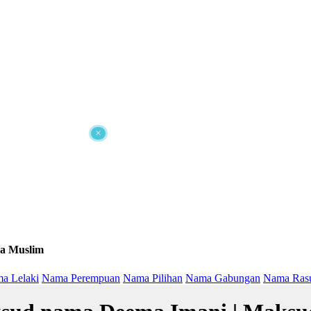
×
a Muslim
a Lelaki
Nama Perempuan
Nama Pilihan
Nama Gabungan
Nama Ras