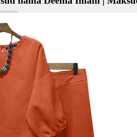
sud nama Deema Imani | Maksu
ani bermaksud Awan mendung; Kepercayaanku
ديما اي
kan Nama:
ni
wan mendung
ercayaanku
✚ Baju Baby Custom Nama 'De