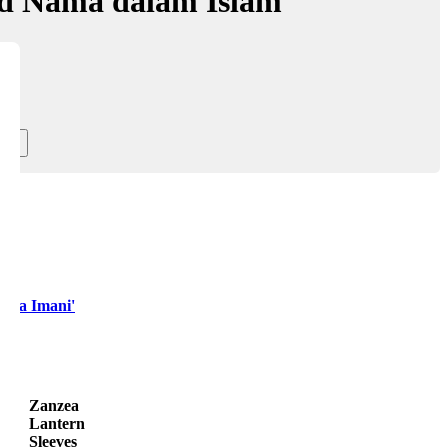
d Nama dalam Islam
ema Imani'
Zanzea
Lantern
Sleeves