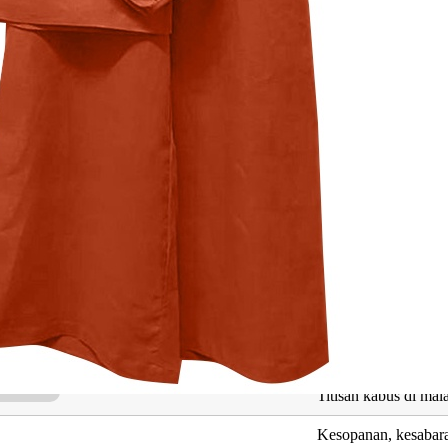
ng Berkaitan dengan Deema Imani
Maksud
Cahaya
Boleh dipercayai, am
Titisan kabus di mal
Kesopanan, kesabar