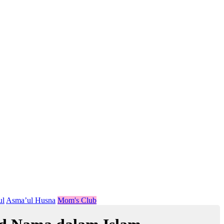
ul
Asma’ul Husna
Mom's Club