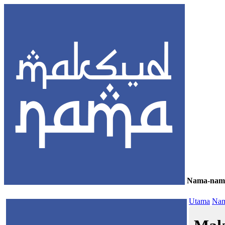
Nama-nam
≡
Utama
Nam