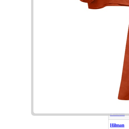
Nama Ya
Nama
Nazmeen
Aamina
Embun
Hilman