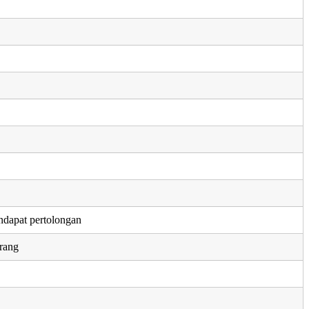
dapat pertolongan
rang
n