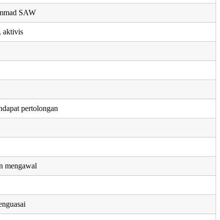
ammad SAW
 aktivis
dapat pertolongan
n
an mengawal
enguasai